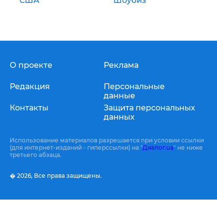
США
Шоубиз
О проекте
Реклама
Редакция
Персональные
данные
Контакты
Защита персональных
данных
Использование материалов разрешается при условии ссылки
(для интернет-изданий - гиперссылки) на "
Диалог.ua
" не ниже
третьего абзаца.
� 2026,
Все права защищены.