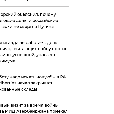
орский объяснил, почему
яющие деньги российские
гархи не свергли Путина
опаганда не работает: доля
сиян, считающих войну против
аины успешной, упала до
нимума
боту надо искать новую", – в РФ
dberries начал закрывать
кованные склады
вый визит за время войны:
ва МИД Азербайджана приехал