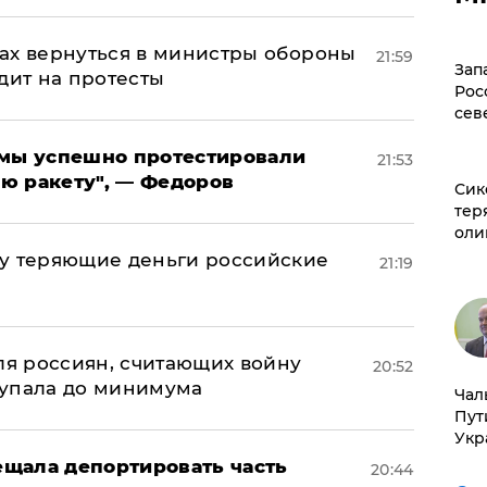
ах вернуться в министры обороны
21:59
Зап
дит на протесты
Рос
сев
я мы успешно протестировали
21:53
ю ракету", — Федоров
Сик
тер
оли
му теряющие деньги российские
21:19
а
оля россиян, считающих войну
20:52
 упала до минимума
Чал
Пут
Укр
щала депортировать часть
20:44