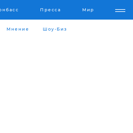
онбасс
Пресса
Мир
Мнение
Шоу-Биз