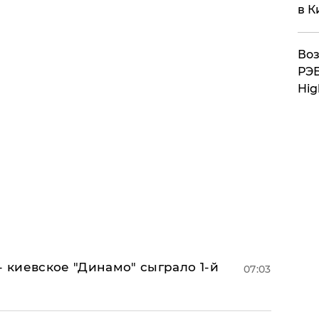
в К
Воз
РЭБ
Hig
- киевское "Динамо" сыграло 1-й
07:03