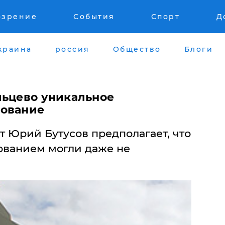
озрение
События
Спорт
Д
краина
россия
Общество
Блоги
льцево уникальное
дование
 Юрий Бутусов предполагает, что
ованием могли даже не