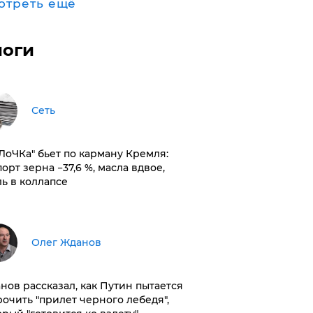
отреть ещё
логи
Сеть
оЛоЧКа" бьет по карману Кремля:
орт зерна −37,6 %, масла вдвое,
ль в коллапсе
Олег Жданов
нов рассказал, как Путин пытается
рочить "прилет черного лебедя",