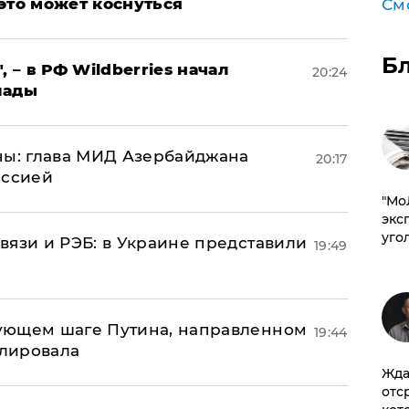
это может коснуться
См
Б
, – в РФ Wildberries начал
20:24
лады
ны: глава МИД Азербайджана
20:17
иссией
​"М
эксп
уго
вязи и РЭБ: в Украине представили
19:49
ующем шаге Путина, направленном
19:44
улировала
Жда
отс