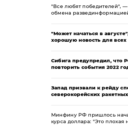
​"Все любят победителей", —
обмена развединформацие
"Может начаться в августе",
хорошую новость для всех
Сибига предупредил, что Р
повторить события 2022 го
Запад призвали к рейду с
северокорейских ракетных
Минфину РФ пришлось начат
курса доллара: "Это плохая 