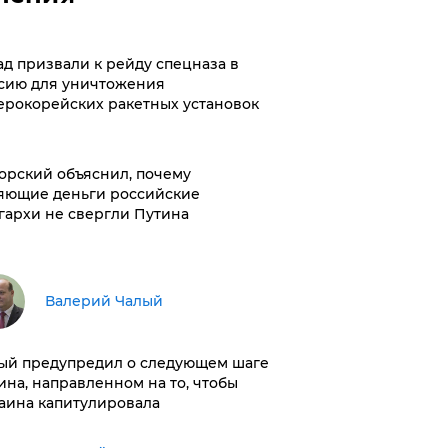
ад призвали к рейду спецназа в
сию для уничтожения
ерокорейских ракетных установок
орский объяснил, почему
яющие деньги российские
гархи не свергли Путина
Валерий Чалый
ый предупредил о следующем шаге
ина, направленном на то, чтобы
аина капитулировала