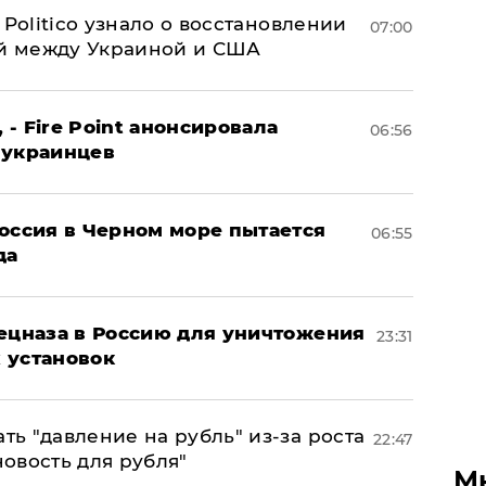
 Politico узнало о восстановлении
07:00
й между Украиной и США
 - Fire Point анонсировала
06:56
 украинцев
оссия в Черном море пытается
06:55
да
пецназа в Россию для уничтожения
23:31
 установок
ь "давление на рубль" из-за роста
22:47
новость для рубля"
М