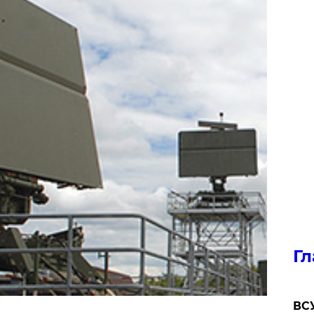
Гл
ВСУ