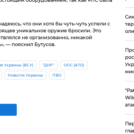
остоящим оборудованием, так как РЛС была
Сик
надеюсь, что они хотя бы чуть-чуть успели с
тер
тоящее уникальное оружие бросили. Это
оли
ествлялся не организованно, никакой
», — пояснил Бутусов.
​Пр
рос
Укр
я Украины (ВСУ)
"ДНР"
ООС (АТО)
ми
Новости Украины
ПВО
"Ра
Wil
ата
Пер
гла