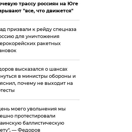
чевую трассу россиян на Юге
зрывают "все, что движется"
ад призвали к рейду спецназа
оссию для уничтожения
ерокорейских ракетных
ановок
оров высказался о шансах
нуться в министры обороны и
яснил, почему не выходит на
тесты
 день моего увольнения мы
ешно протестировали
аинскую баллистическую
ету", — Федоров