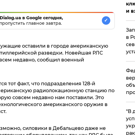
клю
и в
Dialog.ua в Google сегодня,
✓
пропустить главное завтра.
Зап
в Р
сев
лужащие оставили в городе американскую
уст
тиллерийской разведки. Новейшая РЛС
овсем недавно, сообщил военный
Фед
вер
я тот факт, что подразделения 128-й
объ
мериканскую радиолокационную станцию по
про
орую совсем недавно нам поставили. Это
ехнологического американского оружия в
ст.
​"В
усп
укр
озможно, силовики в Дебальцево даже не
рак