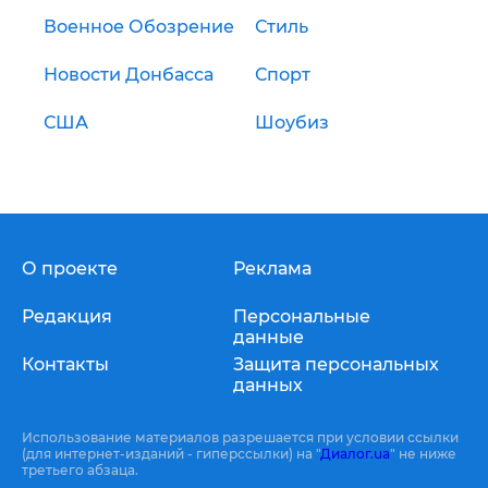
Военное Обозрение
Стиль
Новости Донбасса
Спорт
США
Шоубиз
О проекте
Реклама
Редакция
Персональные
данные
Контакты
Защита персональных
данных
Использование материалов разрешается при условии ссылки
(для интернет-изданий - гиперссылки) на "
Диалог.ua
" не ниже
третьего абзаца.