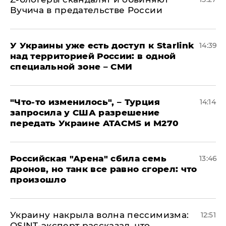
Вучича в предательстве России
У Украины уже есть доступ к Starlink
14:39
над территорией России: в одной
специальной зоне – СМИ
​"Что-то изменилось", – Турция
14:14
запросила у США разрешение
передать Украине ATACMS и M270
​Российская "Арена" сбила семь
13:46
дронов, но танк все равно сгорел: что
произошло
​Украину накрыла волна пессимизма:
12:51
OSINT-эксперт рассказал, что