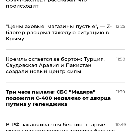
происходит
​"Цены аховые, магазины пустые", — Z-
12:25
блогер раскрыл тяжелую ситуацию в
Крыму
​Кремль остается за бортом: Турция,
11:58
Саудовская Аравия и Пакистан
создали новый центр силы
Три часа пылала: СБС "Мадяра"
11:39
подожгли С-400 недалеко от дворца
Путина у Геленджика
​В РФ заканчивается бензин: старые
10:49
схемы распределения топлива больше