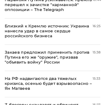
перешел к зачистке "карманной"
оппозиции – The Telegraph
Близкий к Кремлю источник: Украина
16:25
нанесла удар в самое сердце
российского бизнеса
Закаев предложил применить против
15:38
Путина его же "оружие", призвав
"объявить войну" России
На РФ надвигаются два тяжелых
15:33
кризиса, осенью будет взрывоопасно –
Ян Матвеев
Z-блогеры скандалят и обвиняют
15:27