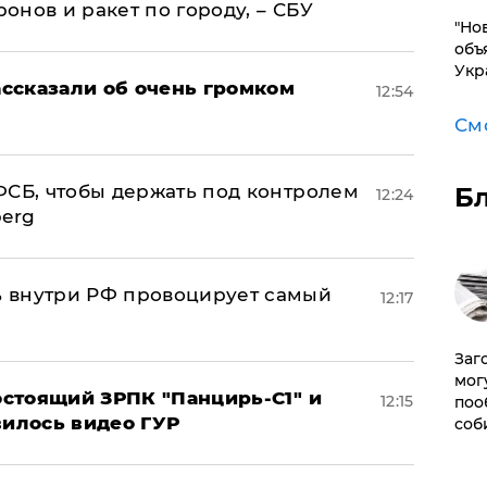
нов и ракет по городу, – СБУ
"Но
объ
Укр
ссказали об очень громком
12:54
См
ФСБ, чтобы держать под контролем
Б
12:24
berg
 внутри РФ провоцирует самый
12:17
Заг
мог
стоящий ЗРПК "Панцирь-С1" и
12:15
поо
вилось видео ГУР
соб