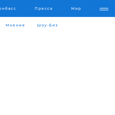
онбасс
Пресса
Мир
Мнение
Шоу-Биз