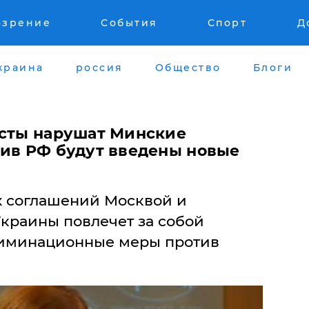
озрение
События
Спорт
Д
краина
россия
Общество
Блоги
исты нарушат Минские
тив РФ будут введены новые
 соглашений Москвой и
Украины повлечет за собой
иминационные меры против