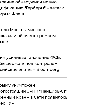
краине обнаружили новую
ификацию "Герберы" – детали
скрыл Флеш
ели Москвы массово
сказали об очень громком
рыве
ин усиливает значение ФСБ,
бы держать под контролем
сийские элиты, – Bloomberg
рыму уничтожен
огостоящий ЗРПК "Панцирь-С1"
оенный кран – в Сети появилось
ео ГУР