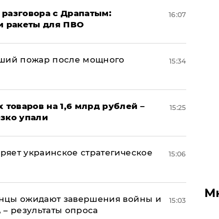
 разговора с Драпатым:
16:07
и ракеты для ПВО
йший пожар после мощного
15:34
х товаров на 1,6 млрд рублей –
15:25
езко упали
оряет украинское стратегическое
15:06
М
аинцы ожидают завершения войны и
15:03
, – результаты опроса