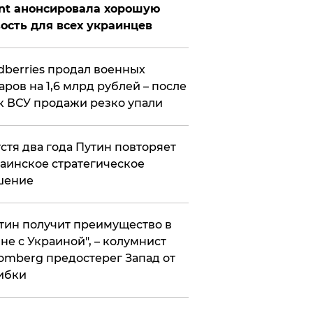
nt анонсировала хорошую
ость для всех украинцев
ldberries продал военных
аров на 1,6 млрд рублей – после
к ВСУ продажи резко упали
стя два года Путин повторяет
аинское стратегическое
шение
тин получит преимущество в
не с Украиной", – колумнист
omberg предостерег Запад от
ибки