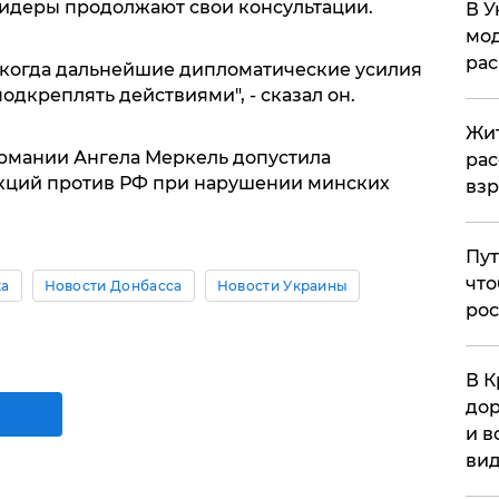
лидеры продолжают свои консультации.
В У
мод
ра
, когда дальнейшие дипломатические усилия
одкреплять действиями", - сказал он.
Жит
рмании Ангела Меркель допустила
рас
кций против РФ при нарушении минских
вз
Пут
что
ка
Новости Донбасса
Новости Украины
рос
В К
дор
и в
вид