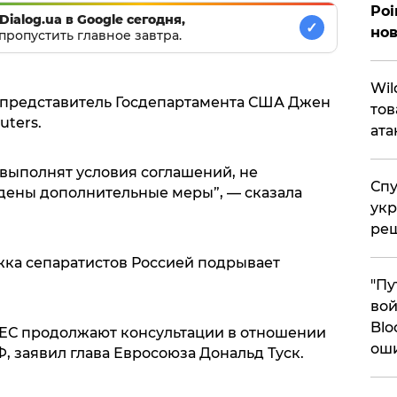
Poi
Dialog.ua в Google сегодня,
✓
нов
пропустить главное завтра.
​Wi
 представитель Госдепартамента США Джен
тов
uters.
ата
 выполнят условия соглашений, не
Спу
ведены дополнительные меры”, — сказала
укр
ре
жка сепаратистов Россией подрывает
"Пу
вой
Blo
 ЕС продолжают консультации в отношении
ош
 заявил глава Евросоюза Дональд Туск.