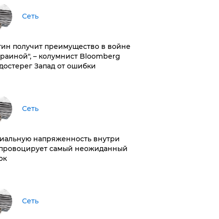
Сеть
тин получит преимущество в войне
краиной", – колумнист Bloomberg
достерег Запад от ошибки
Сеть
иальную напряженность внутри
провоцирует самый неожиданный
ок
Сеть