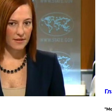
Гл
"Мо