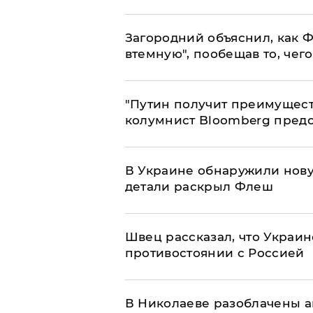
Загородний объяснил, как Ф
втемную", пообещав то, чег
"Путин получит преимуществ
колумнист Bloomberg предо
В Украине обнаружили нов
детали раскрыл Флеш
Швец рассказал, что Украин
противостоянии с Россией
В Николаеве разоблачены а