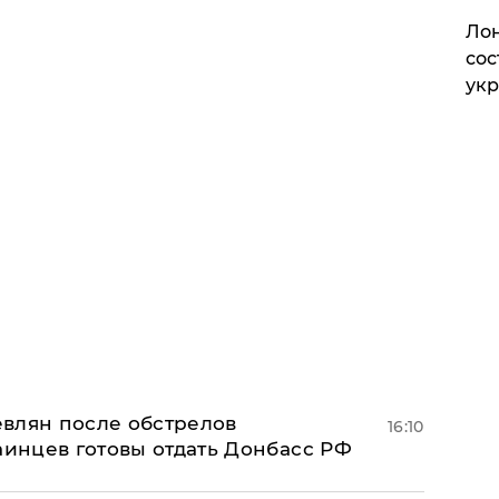
Лон
сос
ук
влян после обстрелов
16:10
аинцев готовы отдать Донбасс РФ