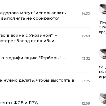
едорова могут "использовать
14:30
о выполнять не собираются
"Пу
с У
пре
о в войне с Украиной", –
13:48
стерег Запад от ошибки
ую модификацию "Герберы" –
13:32
Соц
РФ 
игр
е нужно делать, чтобы выстоять в
13:25
генты ФСБ и ГРУ,
12:58