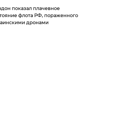
дон показал плачевное
тояние флота РФ, пораженного
раинскими дронами