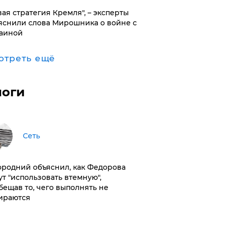
вая стратегия Кремля", – эксперты
яснили слова Мирошника о войне с
аиной
отреть ещё
логи
Сеть
ородний объяснил, как Федорова
ут "использовать втемную",
бещав то, чего выполнять не
ираются