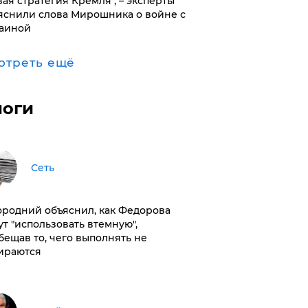
вая стратегия Кремля", – эксперты
яснили слова Мирошника о войне с
аиной
отреть ещё
логи
Сеть
ородний объяснил, как Федорова
ут "использовать втемную",
бещав то, чего выполнять не
ираются