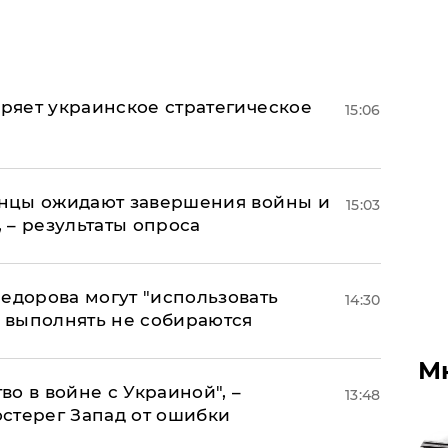
оряет украинское стратегическое
15:06
аинцы ожидают завершения войны и
15:03
, – результаты опроса
едорова могут "использовать
14:30
о выполнять не собираются
М
о в войне с Украиной", –
13:48
стерег Запад от ошибки