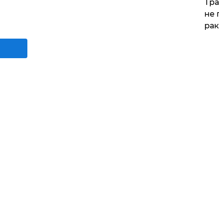
Тра
не 
рак