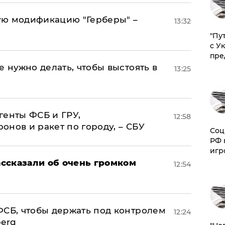
ую модификацию "Герберы" –
13:32
"Пу
с У
пре
е нужно делать, чтобы выстоять в
13:25
генты ФСБ и ГРУ,
12:58
нов и ракет по городу, – СБУ
Соц
РФ 
игр
ссказали об очень громком
12:54
ФСБ, чтобы держать под контролем
12:24
berg