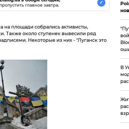
✓
Poi
пропустить главное завтра.
нов
а на площади собрались активисты,
"Пу
и. Также около ступенек вывесили ряд
вой
адписями. Некоторые из них - "Луганск это
Blo
ош
В У
мод
ра
Жит
рас
вз