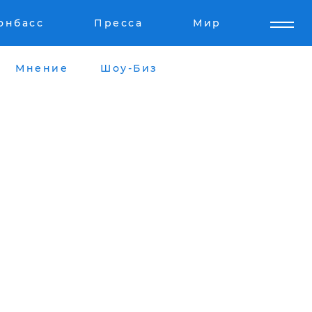
онбасс
Пресса
Мир
Мнение
Шоу-Биз