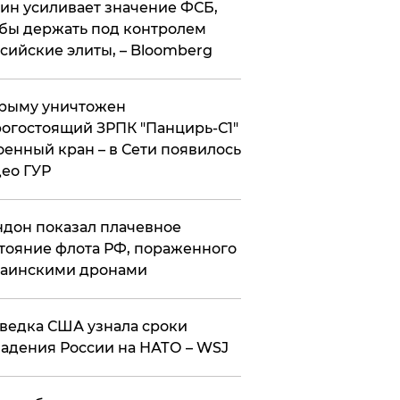
ин усиливает значение ФСБ,
бы держать под контролем
сийские элиты, – Bloomberg
рыму уничтожен
огостоящий ЗРПК "Панцирь-С1"
оенный кран – в Сети появилось
ео ГУР
дон показал плачевное
тояние флота РФ, пораженного
раинскими дронами
ведка США узнала сроки
адения России на НАТО – WSJ