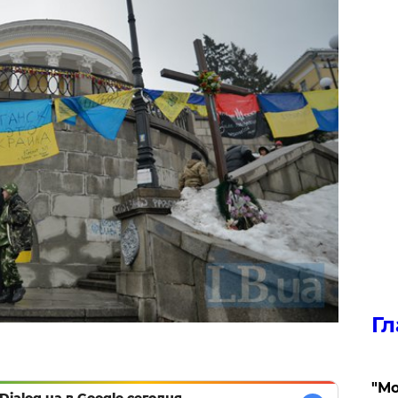
Гл
"Мо
Dialog.ua в Google сегодня,