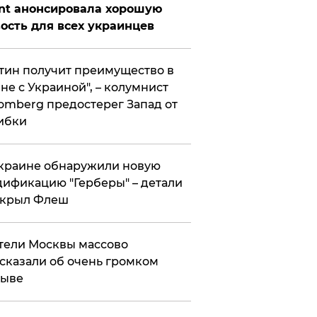
nt анонсировала хорошую
ость для всех украинцев
тин получит преимущество в
не с Украиной", – колумнист
omberg предостерег Запад от
ибки
краине обнаружили новую
ификацию "Герберы" – детали
скрыл Флеш
ели Москвы массово
сказали об очень громком
рыве