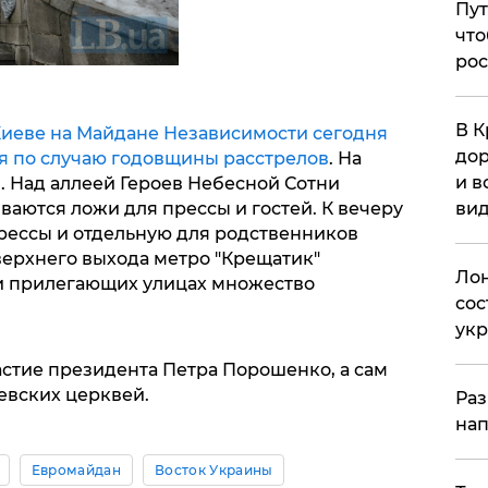
Пут
что
рос
В К
Киеве на Майдане Независимости сегодня
дор
я по случаю годовщины расстрелов
. На
и в
 Над аллеей Героев Небесной Сотни
ваются ложи для прессы и гостей. К вечеру
вид
рессы и отдельную для родственников
верхнего выхода метро "Крещатик"
Лон
и прилегающих улицах множество
сос
ук
стие президента Петра Порошенко, а сам
евских церквей.
Раз
нап
Евромайдан
Восток Украины