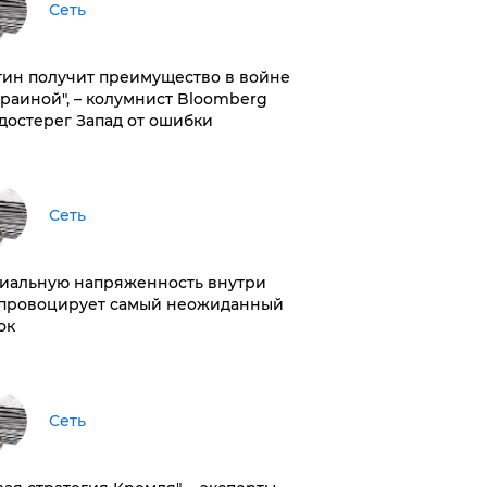
Сеть
тин получит преимущество в войне
краиной", – колумнист Bloomberg
достерег Запад от ошибки
Сеть
иальную напряженность внутри
провоцирует самый неожиданный
ок
Сеть