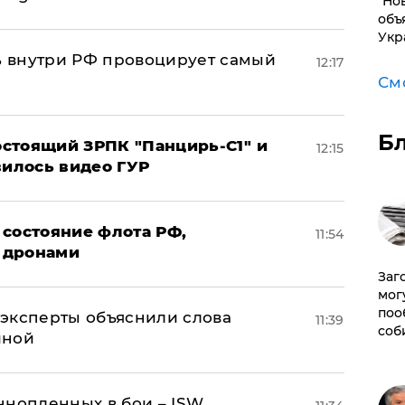
"Но
объ
Укр
 внутри РФ провоцирует самый
12:17
См
Б
стоящий ЗРПК "Панцирь-С1" и
12:15
вилось видео ГУР
 состояние флота РФ,
11:54
 дронами
Заг
мог
поо
– эксперты объяснили слова
11:39
соб
иной
ннопленных в бои – ISW