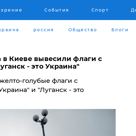
озрение
События
Спорт
Д
краина
россия
Общество
Блоги
 в Киеве вывесили флаги с
ганск - это Украина"
желто-голубые флаги с
краина" и "Луганск - это