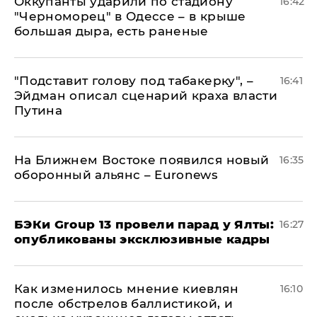
Оккупанты ударили по стадиону
16:42
"Черноморец" в Одессе – в крыше
большая дыра, есть раненые
​"Подставит голову под табакерку", –
16:41
Эйдман описал сценарий краха власти
Путина
На Ближнем Востоке появился новый
16:35
оборонный альянс – Euronews
​БЭКи Group 13 провели парад у Ялты:
16:27
опубликованы эксклюзивные кадры
Как изменилось мнение киевлян
16:10
после обстрелов баллистикой, и