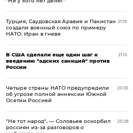
"Ни у кого нет денег"
Турция, Саудовская Аравия и Пакистан
21:19
создали военный союз по примеру
НАТО: Иран в гневе
В США сделали еще один шаг к
21:15
введению "адских санкций" против
России
Четыре страны НАТО предупредили
20:35
об угрозе полной аннексии Южной
Осетии Россией
​"Не тот народ", — Соловьев оскорбил
20:28
россиян из-за разговоров о