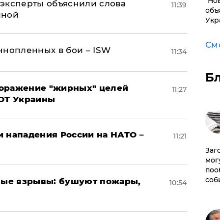
"Но
– эксперты объяснили слова
11:39
объ
иной
Укр
См
ннопленных в бои – ISW
11:34
Б
поражение "жирных" целей
11:27
ВОТ Украины
и нападения России на НАТО –
11:21
Заг
мог
поо
соб
ые взрывы: бушуют пожары,
10:54