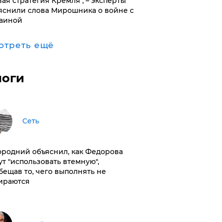
вая стратегия Кремля", – эксперты
яснили слова Мирошника о войне с
аиной
отреть ещё
логи
Сеть
ородний объяснил, как Федорова
ут "использовать втемную",
бещав то, чего выполнять не
ираются