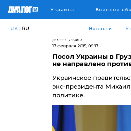
Украина
Военное об
| RU
UA
Новости
У
ДИАЛОГ
УКРАИНА
17 февраля 2015, 09:17
Посол Украины в Гру
не направлено проти
Украинское правительс
экс-президента Михаи
политике.