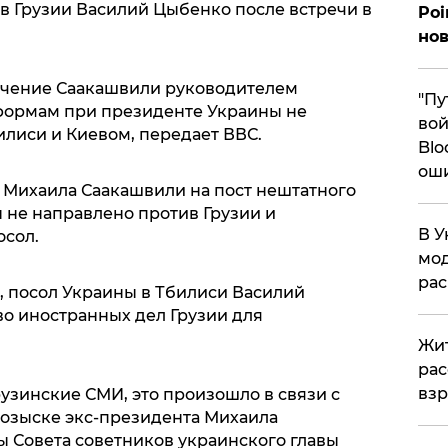
в Грузии Василий Цыбенко после встречи в
Poi
нов
ачение Саакашвили руководителем
"Пу
формам при президенте Украины не
вой
лиси и Киевом, передает ВВС.
Blo
ош
е Михаила Саакашвили на пост нештатного
 не направлено против Грузии и
В У
осол.
мод
ра
, посол Украины в Тбилиси Василий
о иностранных дел Грузии для
Жит
рас
вз
узинские СМИ, это произошло в связи с
озыске экс-президента Михаила
ы Совета советников украинского главы