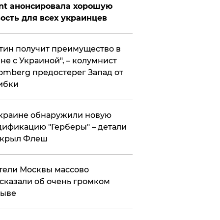
nt анонсировала хорошую
ость для всех украинцев
тин получит преимущество в
не с Украиной", – колумнист
omberg предостерег Запад от
ибки
краине обнаружили новую
ификацию "Герберы" – детали
скрыл Флеш
ели Москвы массово
сказали об очень громком
рыве