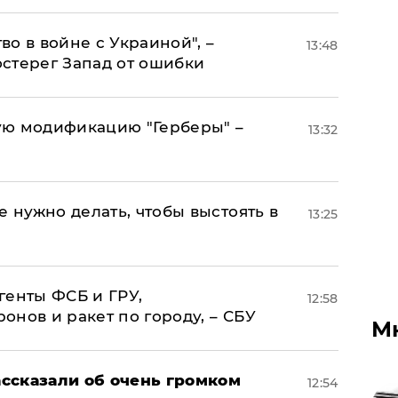
о в войне с Украиной", –
13:48
стерег Запад от ошибки
ую модификацию "Герберы" –
13:32
е нужно делать, чтобы выстоять в
13:25
генты ФСБ и ГРУ,
12:58
нов и ракет по городу, – СБУ
М
ссказали об очень громком
12:54