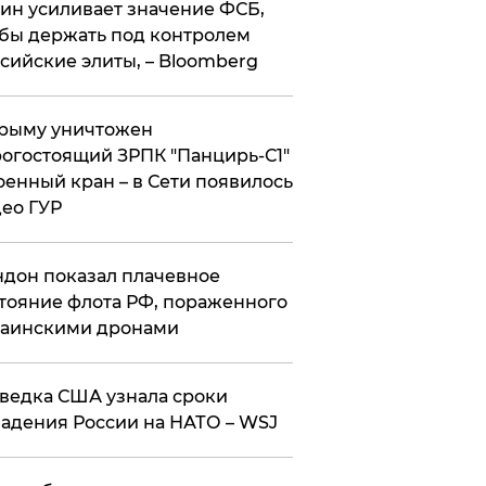
ин усиливает значение ФСБ,
бы держать под контролем
сийские элиты, – Bloomberg
рыму уничтожен
огостоящий ЗРПК "Панцирь-С1"
оенный кран – в Сети появилось
ео ГУР
дон показал плачевное
тояние флота РФ, пораженного
раинскими дронами
ведка США узнала сроки
адения России на НАТО – WSJ