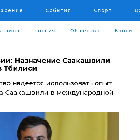
озрение
События
Спорт
Д
краина
россия
Общество
Блоги
зии: Назначение Саакашвили
в Тбилиси
тво надеется использовать опыт
ла Саакашвили в международной