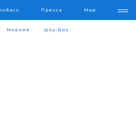
онбасс
Пресса
Мир
Мнение
Шоу-Биз