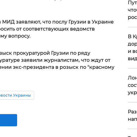
Пут
что
рос
МИД заявляют, что послу Грузии в Украине
осить от соответствующих ведомств
му вопросу.
В К
дор
и в
зыск прокуратурой Грузии по ряду
вид
уратуре заявили журналистам, что ждут от
нии экс-президента в розыск по "красному
Лон
сос
ук
вости Украины
Раз
нап