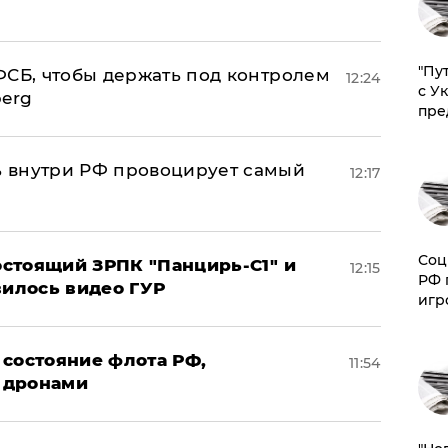
"Пу
ФСБ, чтобы держать под контролем
12:24
с У
berg
пре
 внутри РФ провоцирует самый
12:17
Соц
стоящий ЗРПК "Панцирь-С1" и
12:15
РФ 
вилось видео ГУР
игр
 состояние флота РФ,
11:54
 дронами