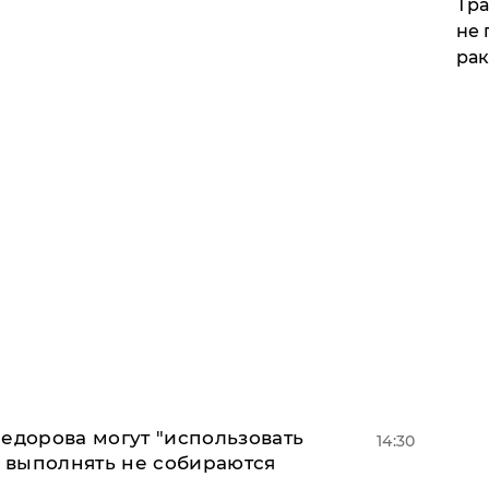
Тра
не 
рак
едорова могут "использовать
14:30
о выполнять не собираются