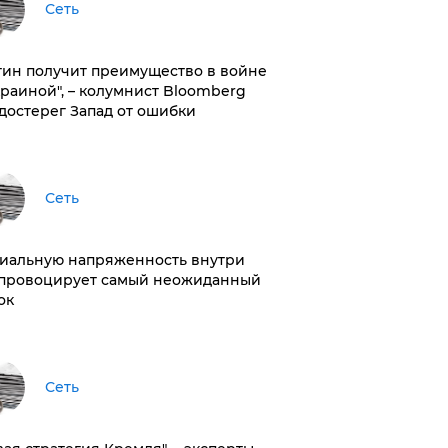
Сеть
тин получит преимущество в войне
краиной", – колумнист Bloomberg
достерег Запад от ошибки
Сеть
иальную напряженность внутри
провоцирует самый неожиданный
ок
Сеть