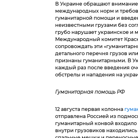
В Украине обращают внимание,
международных норм и требов
гуманитарной помощи и введен
неизвестными грузами без сог
грубо нарушает украинское и 
Международный комитет Красн
сопровождать эти «гуманитарны
детального перечня грузов или
признаны гуманитарными. В Ук
каждый раз после введения оч
обстрелы и нападения на укра
Гуманитарная помощь РФ
12 августа первая колонна
гума
отправлена Россией из подмос
гуманитарный конвой входило 
внутри грузовиков находились
спальные мешки и переносные 