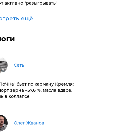
ут активно "разыгрывать"
отреть ещё
логи
Сеть
оЛоЧКа" бьет по карману Кремля:
орт зерна −37,6 %, масла вдвое,
ль в коллапсе
Олег Жданов