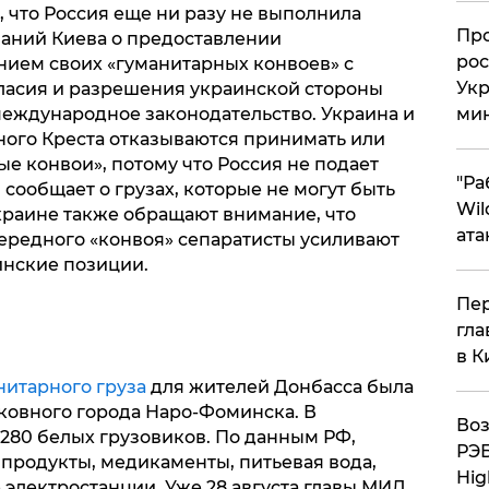
 что Россия еще ни разу не выполнила
​Пр
аний Киева о предоставлении
рос
ием своих «гуманитарных конвоев» с
Укр
ласия и разрешения украинской стороны
международное законодательство. Украина и
ми
ого Креста отказываются принимать или
е конвои», потому что Россия не подает
"Ра
 сообщает о грузах, которые не могут быть
Wil
раине также обращают внимание, что
ата
ередного «конвоя» сепаратисты усиливают
инские позиции.
Пер
гла
в К
нитарного груза
для жителей Донбасса была
ковного города Наро-Фоминска. В
Воз
280 белых грузовиков. По данным РФ,
РЭБ
 продукты, медикаменты, питьевая вода,
Hig
электростанции. Уже 28 августа главы МИД