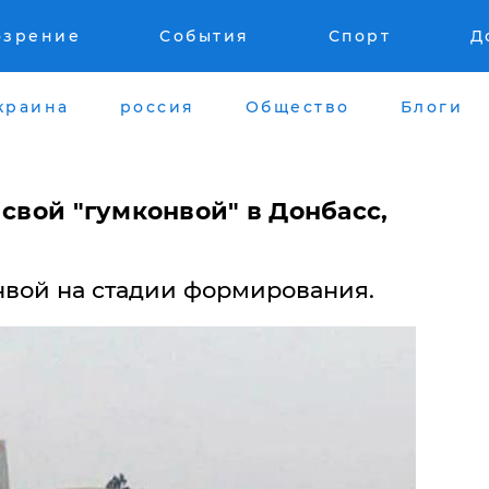
озрение
События
Спорт
Д
краина
россия
Общество
Блоги
 свой "гумконвой" в Донбасс,
нвой на стадии формирования.