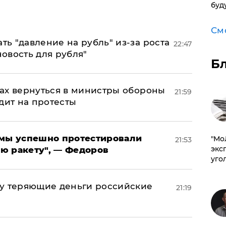
буд
См
ь "давление на рубль" из-за роста
22:47
новость для рубля"
Б
ах вернуться в министры обороны
21:59
дит на протесты
я мы успешно протестировали
​"М
21:53
эксп
ю ракету", — Федоров
уго
му теряющие деньги российские
21:19
а