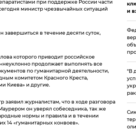
сепаратистами при поддержке России части
клю
 сегодня министр чрезвычайных ситуаций
и в
Фед
завершиться в течение десяти суток,
вер
объ
про
слова которого приводит российское
я «неуклонно продолжает выполнять все
кументов по гуманитарной деятельности,
​"В
дным комитетом Красного Креста,
усп
и Киева» и другие.
укр
рак
р заявил журналистам, что в ходе разговора
аурером он уверял собеседника, так же
Сик
родные нормы и правила и в течении
тер
х 14 «гуманитарных конвоев».
оли