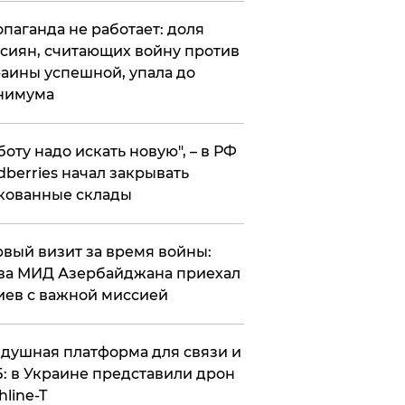
опаганда не работает: доля
сиян, считающих войну против
аины успешной, упала до
нимума
боту надо искать новую", – в РФ
dberries начал закрывать
кованные склады
вый визит за время войны:
ва МИД Азербайджана приехал
иев с важной миссией
душная платформа для связи и
: в Украине представили дрон
hline-T