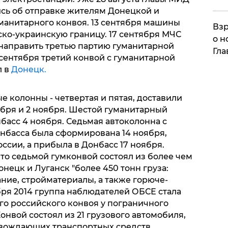
сь об отправке жителям Донецкой и
уманитарного конвоя. 13 сентября машины
Взр
ко-украинскую границу. 17 сентября МЧС
о н
направить третью партию гуманитарной
Гла
сентября третий конвой с гуманитарной
л в
Донецк.
 колонны - четвертая и пятая, доставили
тября и 2 ноября. Шестой гуманитарный
басс 4 ноября. Седьмая автоколонна с
нбасса была сформирована 14 ноября,
сии, а прибыла в Донбасс 17 ноября.
то седьмой гумконвой состоял из более чем
нецк и Луганск "более 450 тонн груза:
ние, стройматериалы, а также горюче-
бря 2014 группа наблюдателей ОБСЕ стала
о российского конвоя у пограничного
онвой состоял из 21 грузового автомобиля,
овождающих транспортных средств.