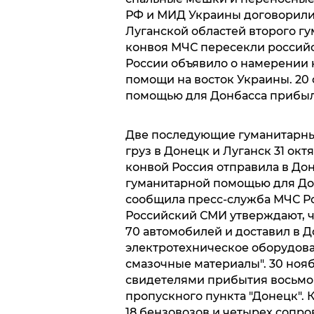
РФ и МИД Украины договорили
Луганской областей второго г
конвоя МЧС пересекли российс
России объявило о намерении 
помощи на восток Украины. 20 
помощью для Донбасса прибы
Две последующие гуманитарные
груз в Донецк и Луганск 31 ок
конвой Россия отправила в Дон
гуманитарной помощью для До
сообщила пресс-служба МЧС Рос
Российский СМИ утверждают, ч
70 автомобилей и доставил в До
электротехническое оборудова
смазочные материалы". 30 ноя
свидетелями прибытия восьмог
пропускного пункта "Донецк". К
18 бензовозов и четырех сопр