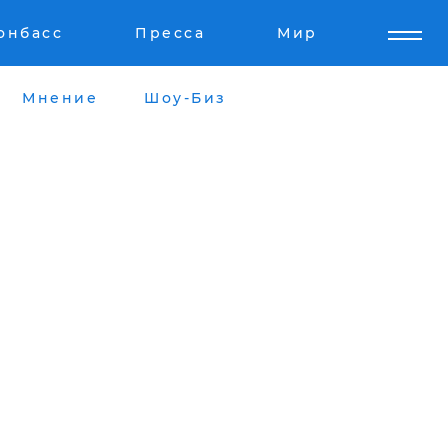
онбасс
Пресса
Мир
Мнение
Шоу-Биз