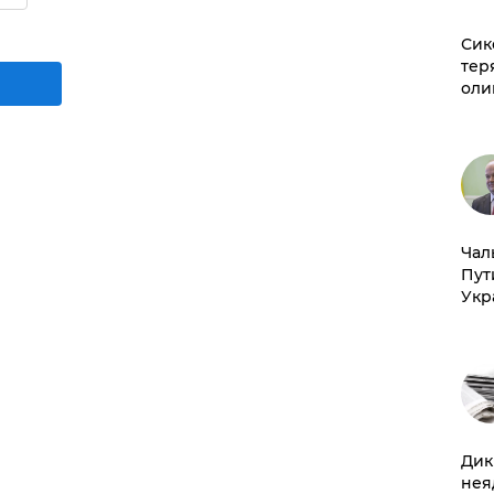
Сик
тер
оли
Чал
Пут
Укр
Дик
нея