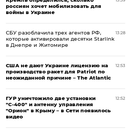
Кремль определился, сколько
13:39
россиян хочет мобилизовать для
войны в Украине
СБУ разоблачила трех агентов РФ,
13:28
которые активировали десятки Starlink
в Днепре и Житомире
США не дают Украине лицензию на
12:53
производство ракет для Patriot по
неожиданной причине – The Atlantic
ГУР уничтожило две установки
12:52
"С‑400" и антенну управления
"Орион" в Крыму – в Сети появилось
видео