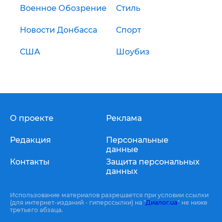
Военное Обозрение
Стиль
Новости Донбасса
Спорт
США
Шоубиз
О проекте
Реклама
Редакция
Персональные
данные
Контакты
Защита персональных
данных
Использование материалов разрешается при условии ссылки
(для интернет-изданий - гиперссылки) на "
Диалог.ua
" не ниже
третьего абзаца.