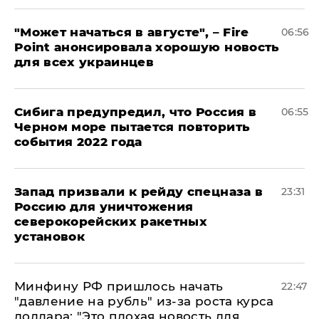
"Может начаться в августе", – Fire
06:56
Point анонсировала хорошую новость
для всех украинцев
Сибига предупредил, что Россия в
06:55
Черном море пытается повторить
события 2022 года
Запад призвали к рейду спецназа в
23:31
Россию для уничтожения
северокорейских ракетных
установок
Минфину РФ пришлось начать
22:47
"давление на рубль" из-за роста курса
доллара: "Это плохая новость для