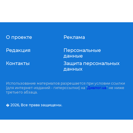
О проекте
Реклама
Редакция
Персональные
данные
Контакты
Защита персональных
данных
Использование материалов разрешается при условии ссылки
(для интернет-изданий - гиперссылки) на "
Диалог.ua
" не ниже
третьего абзаца.
� 2026,
Все права защищены.