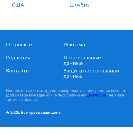
США
Шоубиз
О проекте
Реклама
Редакция
Персональные
данные
Контакты
Защита персональных
данных
Использование материалов разрешается при условии ссылки
(для интернет-изданий - гиперссылки) на "
Диалог.ua
" не ниже
третьего абзаца.
� 2026,
Все права защищены.