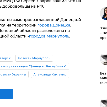
ва МИД РФ Сергей Лавров заявил, что на
ь добровольцы из РФ.
льство самопровозглашенной Донецкой
тся на территории
города Донецка
.
"Он
онецкой области расположена на
– Л
кой области -
городов Мариуполь
,
про
аторск
Новости Мариуполь
ская организация "Донецкая Республика"
​Бе
овости Украины
Александр Кихтенко
бал
так