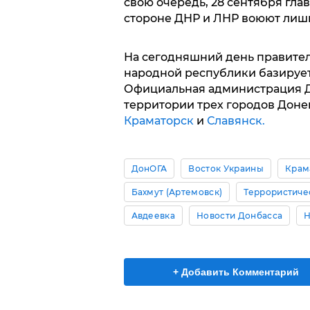
свою очередь, 28 сентября гла
стороне ДНР и ЛНР воюют лиш
На сегодняшний день правите
народной республики базируе
Официальная администрация Д
территории трех городов Донец
Краматорск
и
Славянск.
ДонОГА
Восток Украины
Крам
Бахмут (Артемовск)
Террористиче
Авдеевка
Новости Донбасса
Н
+ Добавить Комментарий