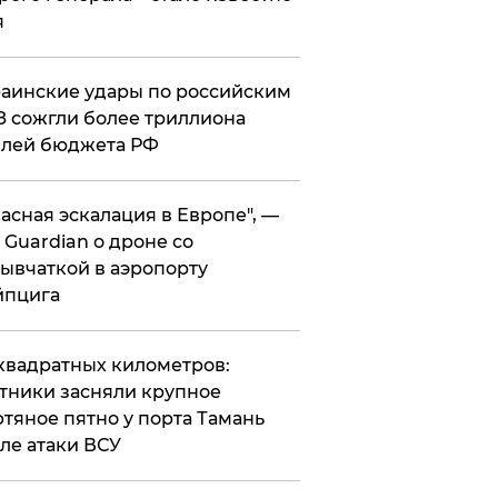
я
аинские удары по российским
 сожгли более триллиона
блей бюджета РФ
асная эскалация в Европе", —
 Guardian о дроне со
ывчаткой в аэропорту
йпцига
квадратных километров:
тники засняли крупное
тяное пятно у порта Тамань
ле атаки ВСУ