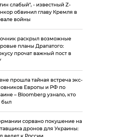
утин слабый", - известный Z-
нкор обвинил главу Кремля в
вале войны
точник раскрыл возможные
ровые планы Драпатого:
кусу прочат важный пост в
У
ене прошла тайная встреча экс-
овников Европы и РФ по
аине – Bloomberg узнало, кто
 был
Германии сорвано покушение на
тавщика дронов для Украины:
д ведет к России