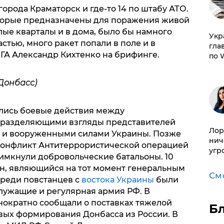
города Краматорск и где-то 14 по штабу АТО.
оторые предназначены для поражения живой
лые кварталы и в дома, было бы намного
​Ук
стью, много ракет попали в поле и в
гла
ОГА Александр Кихтенко на брифинге.
по 
Донбасс)
ались боевые действия между
 разделяющими взгляды представителей
Лор
а и вооруженными силами Украины. Позже
нич
 конфликт Антитеррористической операцией
угр
римкнули добровольческие батальоны. 10
н, являющийся на тот момент генеральным
См
среди повстанцев с
востока Украины
были
лужащие и регулярная армия РФ. В
ократно сообщали о поставках тяжелой
Б
вых формирования Донбасса из России. В