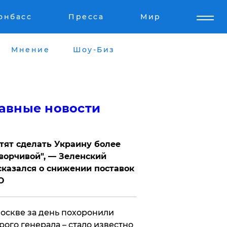
онбасс
Пресса
Мир
Мнение
Шоу-Биз
авные новости
отят сделать Украину более
ворчивой", — Зеленский
казался о снижении поставок
О
оскве за день похоронили
рого генерала – стало известно