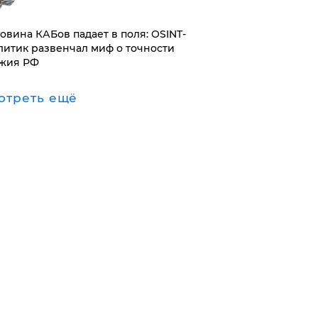
ловина КАБов падает в поля: OSINT-
литик развенчал миф о точности
жия РФ
отреть ещё