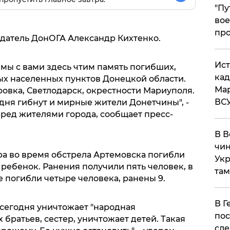
​"П
вое
про
едатель ДонОГА Александр Кихтенко.
​Ис
а мы с вами здесь чтим память погибших,
кад
х населенных пунктов Донецкой области.
Мар
овка, Светлодарск, окрестности Мариуполя.
ВС
одня гибнут и мирные жители Донетчины", -
еред жителями города, сообщает пресс-
В В
чин
ера во время обстрела Артемовска погибли
Укр
 ребенок. Ранения получили пять человек, в
там
е погибли четыре человека, ранены 9.
​В 
 сегодня уничтожает "народная
пос
 братьев, сестер, уничтожает детей. Такая
сле