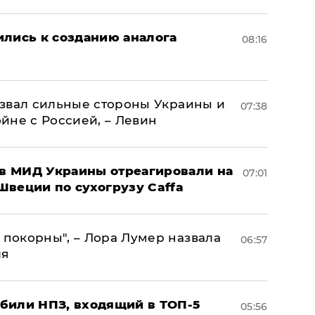
ились к созданию аналога
08:16
назвал сильные стороны Украины и
07:38
ойне с Россией, – Левин
 в МИД Украины отреагировали на
07:01
Швеции по сухогрузу Caffa
 покорны", – Лора Лумер назвала
06:57
ля
били НПЗ, входящий в ТОП-5
05:56