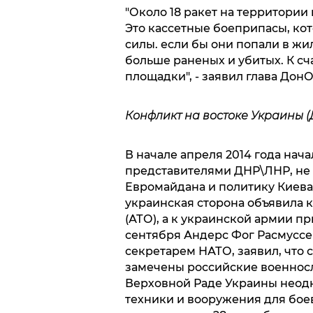
"Около 18 ракет на территории 
Это кассетные боеприпасы, к
силы. если бы они попали в жи
больше раненых и убитых. К сча
площадки", - заявил глава Дон
Конфликт на востоке Украины (
В начале апреля 2014 года нач
представителями ДНР\ЛНР, не
Евромайдана и политику Киев
украинская сторона объявила
(АТО), а к украинской армии п
сентября Андерс Фог Расмуссе
секретарем НАТО, заявил, что 
замечены российские военнос
Верховной Раде Украины неодн
техники и вооружения для бое