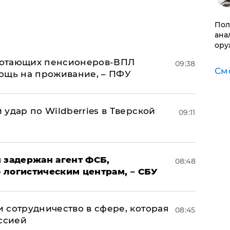
​По
ана
ору
аботающих пенсионеров-ВПЛ
09:38
См
ощь на проживание, – ПФУ
удар по Wildberries в Тверской
09:11
 задержан агент ФСБ,
08:48
 логистическим центрам, – СБУ
 сотрудничество в сфере, которая
08:45
оссией