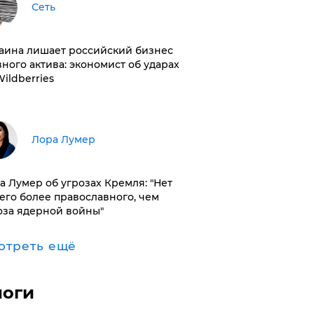
Сеть
раина лишает российский бизнес
вного актива: экономист об ударах
Wildberries
​Лора Лумер
а Лумер об угрозах Кремля: "Нет
его более православного, чем
оза ядерной войны"
отреть ещё
логи