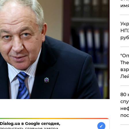
им
Укр
НПЗ
ру
"Оп
The
взр
Ле
80 
спу
неф
пос
Dialog.ua в Google сегодня,
✓
пропустить главное завтра.