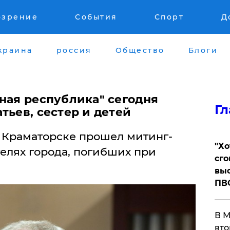
озрение
События
Спорт
Д
краина
россия
Общество
Блоги
ная республика" сегодня
Гл
тьев, сестер и детей
 в Краматорске прошел митинг-
​"Х
елях города, погибших при
сго
выс
ПВ
В М
вто