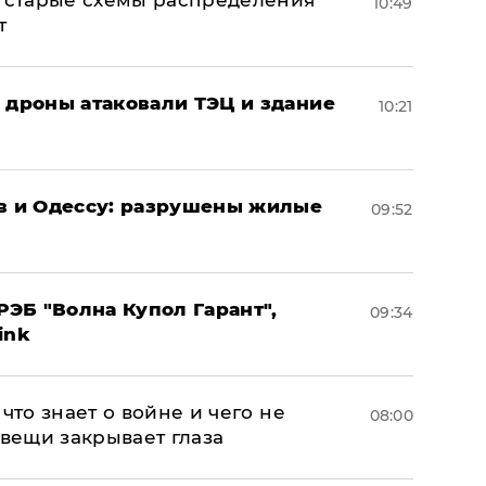
н: старые схемы распределения
10:49
т
: дроны атаковали ТЭЦ и здание
10:21
ов и Одессу: разрушены жилые
09:52
ЭБ "Волна Купол Гарант",
09:34
ink
что знает о войне и чего не
08:00
 вещи закрывает глаза