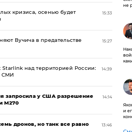
не 
лых кризиса, осенью будет
15:33
в
няют Вучича в предательстве
15:27
Нак
вой
как
 Starlink над территорией России:
14:39
- СМИ
ция запросила у США разрешение
14:14
и M270
Яко
и е
кон
семь дронов, но танк все равно
13:46
См