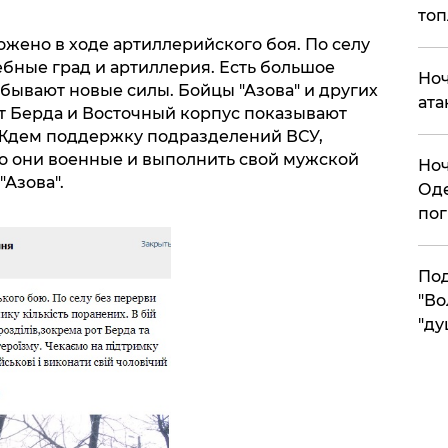
топ
жено в ходе артиллерийского боя. По селу
бные град и артиллерия. Есть большое
​Но
бывают новые силы. Бойцы "Азова" и других
ата
от Берда и Восточный корпус показывают
 Ждем поддержку подразделений ВСУ,
о они военные и выполнить свой мужской
​Но
"Азова".
Оде
пог
По
"Во
"ду