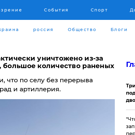
озрение
События
Спорт
Д
краина
россия
Общество
Блоги
актически уничтожено из-за
Гл
, большое количество раненых
и, что по селу без перерыва
Три
рад и артиллерия.
под
дво
​"Ч
зап
пер