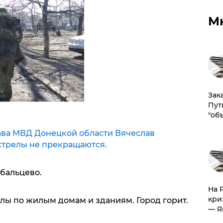
М
Зак
Пут
"об
ава МВД Донецкой области Вячеслав
стрелы не прекращаются.
бальцево.
На 
кри
ы по жилым домам и зданиям. Город горит.
— Я