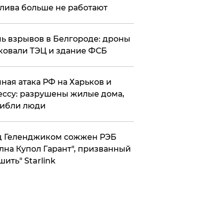
лива больше не работают
чь взрывов в Белгороде: дроны
ковали ТЭЦ и здание ФСБ
чная атака РФ на Харьков и
ссу: разрушены жилые дома,
ибли люди
д Геленджиком сожжен РЭБ
лна Купол Гарант", призванный
шить" Starlink