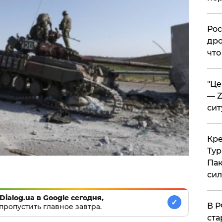
​Ро
дро
что
​"Ц
— Z
сит
​Кр
Тур
Пак
си
Dialog.ua в Google сегодня,
✓
​В 
пропустить главное завтра.
ста