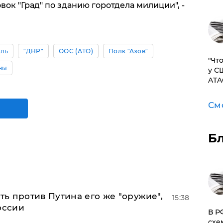
вок "Град" по зданию горотдела милиции", -
оль
"ДНР"
ООС (АТО)
Полк "Азов"
​"Ч
ны
у С
ATA
См
Б
ь против Путина его же "оружие",
15:38
оссии
​В 
схе