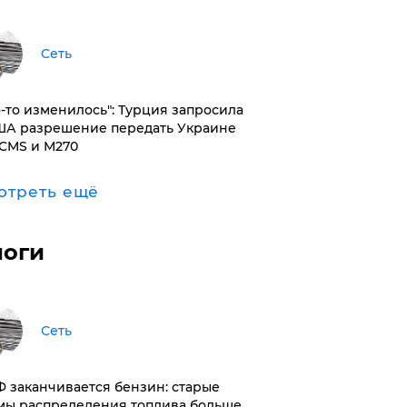
Сеть
то-то изменилось": Турция запросила
ША разрешение передать Украине
CMS и M270
отреть ещё
логи
Сеть
РФ заканчивается бензин: старые
мы распределения топлива больше