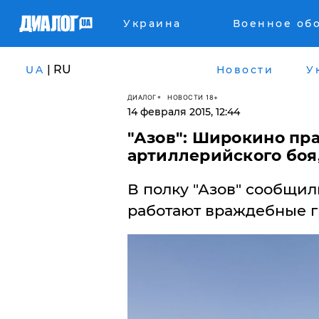
Украина
Военное об
| RU
UA
Новости
У
ДИАЛОГ
НОВОСТИ 18+
14 февраля 2015, 12:44
"Азов": Широкино пр
артиллерийского боя
В полку "Азов" сообщил
работают враждебные г