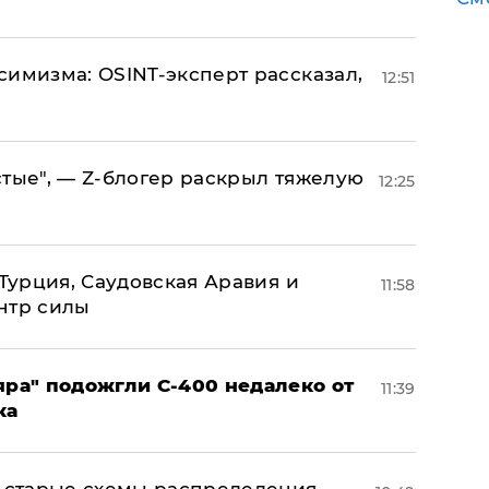
симизма: OSINT-эксперт рассказал,
12:51
стые", — Z-блогер раскрыл тяжелую
12:25
 Турция, Саудовская Аравия и
11:58
нтр силы
яра" подожгли С-400 недалеко от
11:39
ка