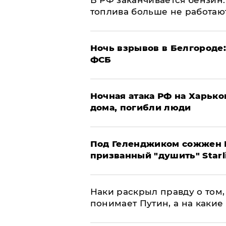
​В РФ заканчивается бензи
топлива больше не работаю
​Ночь взрывов в Белгороде
ФСБ
​Ночная атака РФ на Харьк
дома, погибли люди
Под Геленджиком сожжен Р
призванный "душить" Starl
Наки раскрыл правду о том, 
понимает Путин, а на какие