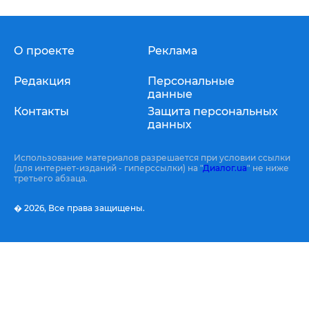
О проекте
Реклама
Редакция
Персональные
данные
Контакты
Защита персональных
данных
Использование материалов разрешается при условии ссылки
(для интернет-изданий - гиперссылки) на "
Диалог.ua
" не ниже
третьего абзаца.
� 2026,
Все права защищены.