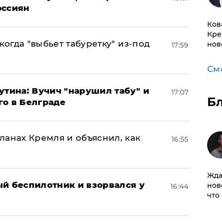
оссиян
Ков
Кре
когда "выбьет табуретку" из-под
нов
17:59
См
утина: Вучич "нарушил табу" и
17:07
Б
го в Белграде
ланах Кремля и объяснил, как
16:55
Жда
ый беспилотник и взорвался у
нов
16:44
что