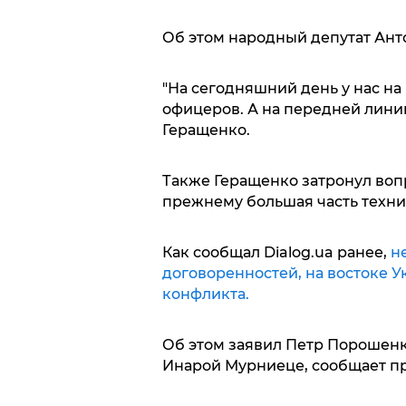
Об этом народный депутат Анто
"На сегодняшний день у нас на
офицеров. А на передней линии –
Геращенко.
Также Геращенко затронул вопр
прежнему большая часть техник
Как сообщал Dialog.ua ранее,
н
договоренностей, на востоке У
конфликта.
Об этом заявил Петр Порошенк
Инарой Мурниеце, сообщает пр