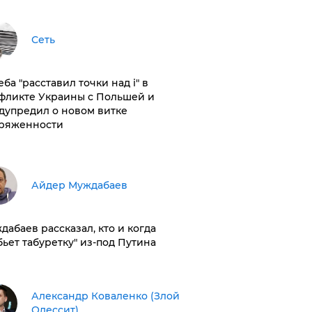
Сеть
ба "расставил точки над і" в
фликте Украины с Польшей и
дупредил о новом витке
ряженности
Айдер Муждабаев
дабаев рассказал, кто и когда
бьет табуретку" из-под Путина
Александр Коваленко (Злой
Одессит)