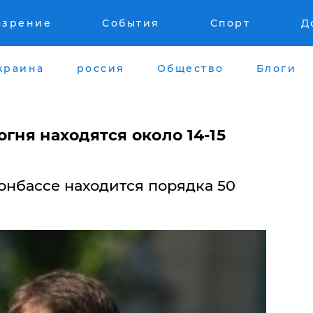
озрение
События
Спорт
Д
краина
россия
Общество
Блоги
огня находятся около 14-15
онбассе находится порядка 50