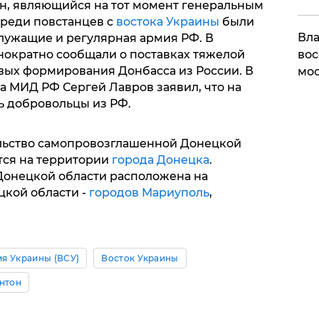
н, являющийся на тот момент генеральным
среди повстанцев с
востока Украины
были
Вла
лужащие и регулярная армия РФ. В
ократно сообщали о поставках тяжелой
вос
вых формирования Донбасса из России. В
мос
ва МИД РФ Сергей Лавров заявил, что на
ь добровольцы из РФ.
льство самопровозглашенной Донецкой
тся на территории
города Донецка
.
онецкой области расположена на
цкой области -
городов Мариуполь
,
я Украины (ВСУ)
Восток Украины
нтон