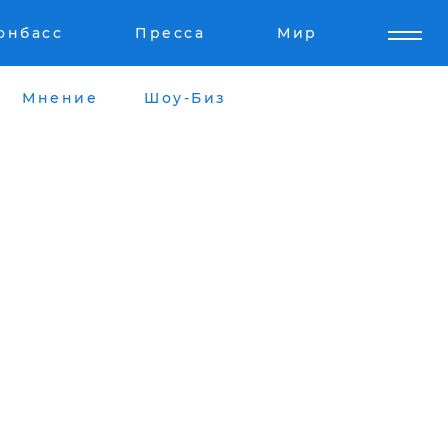
онбасс
Пресса
Мир
Мнение
Шоу-Биз