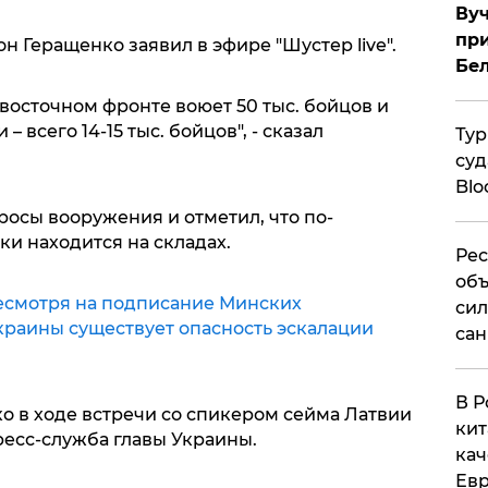
Вуч
при
н Геращенко заявил в эфире "Шустер live".
Бе
 восточном фронте воюет 50 тыс. бойцов и
 всего 14-15 тыс. бойцов", - сказал
Тур
суд
Blo
осы вооружения и отметил, что по-
и находится на складах.
Рес
объ
есмотря на подписание Минских
сил
краины существует опасность эскалации
сан
В Р
о в ходе встречи со спикером сейма Латвии
кит
есс-служба главы Украины.
кач
Евр