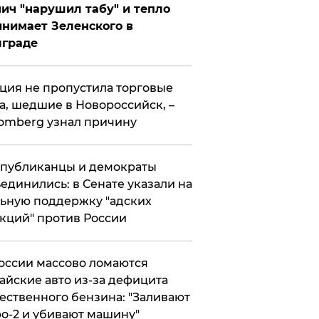
ич "нарушил табу" и тепло
нимает Зеленского в
лграде
ция не пропустила торговые
а, шедшие в Новороссийск, –
omberg узнал причину
публиканцы и демократы
единились: в Сенате указали на
ьную поддержку "адских
кций" против России
оссии массово ломаются
айские авто из-за дефицита
ественного бензина: "Заливают
о-2 и убивают машину"