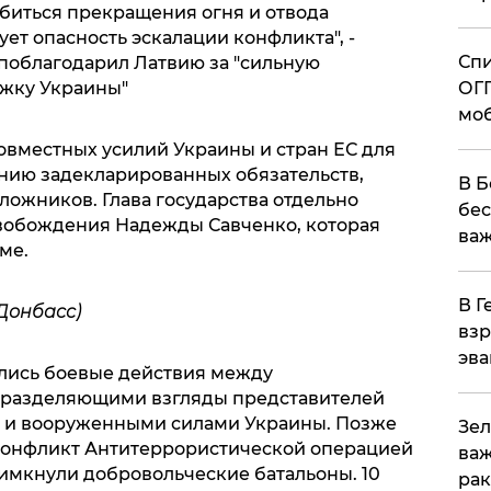
добиться прекращения огня и отвода
ет опасность эскалации конфликта", -
Спи
поблагодарил Латвию за "сильную
жку Украины"
ОГП
моб
овместных усилий Украины и стран ЕС для
нию задекларированных обязательств,
В Б
ложников. Глава государства отдельно
бес
вобождения Надежды Савченко, которая
важ
ме.
В Г
Донбасс)
взр
эва
ались боевые действия между
 разделяющими взгляды представителей
а и вооруженными силами Украины. Позже
Зел
 конфликт Антитеррористической операцией
важ
римкнули добровольческие батальоны. 10
рак