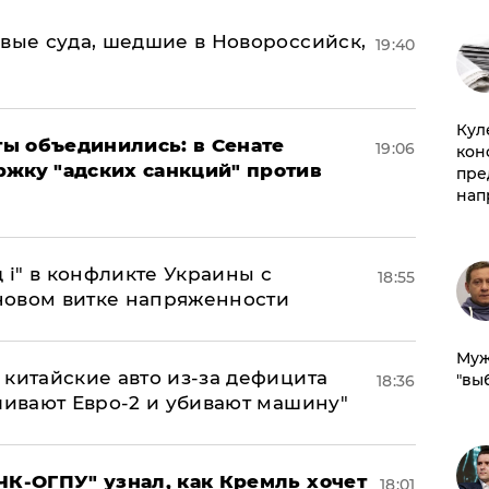
овые суда, шедшие в Новороссийск,
19:40
Куле
ы объединились: в Сенате
19:06
кон
ржку "адских санкций" против
пре
нап
 і" в конфликте Украины с
18:55
новом витке напряженности
Муж
китайские авто из-за дефицита
"вы
18:36
ливают Евро-2 и убивают машину"
ЧК-ОГПУ" узнал, как Кремль хочет
18:01