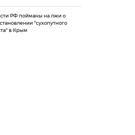
сти РФ пойманы на лжи о
становлении "сухопутного
та" в Крым