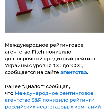
Международное рейтинговое
агентство Fitch понизило
долгосрочный кредитный рейтинг
Украины с уровня 'CC' до 'CCC',
сообщается на сайте
агентства
.
Ранее "Диалог" сообщал,
что
Международное рейтинговое
агентство S&P понизило рейтинги
российских нефтегазовых компаний