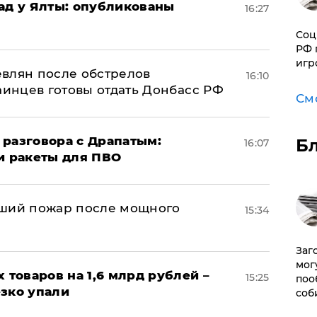
рад у Ялты: опубликованы
16:27
Соц
РФ 
игр
влян после обстрелов
16:10
аинцев готовы отдать Донбасс РФ
См
 разговора с Драпатым:
Б
16:07
и ракеты для ПВО
йший пожар после мощного
15:34
Заг
мог
х товаров на 1,6 млрд рублей –
15:25
поо
езко упали
соб