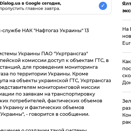
Dialog.ua в Google сегодня,
Ял
✓
пропустить главное завтра.
эк
На 
-службе НАК "Нафтогаз Украины" 13
нов
Eu
истемы Украины ПАО "Укртрансгаз"
ейской комиссии доступ к объектам ГТС, в
Как
 станций, для проведения мониторинга
пос
аза по территории Украины. Кроме
ско
па на объекты украинской ГТС, Укртрансгаз
До
редставителям мониторинговой миссии
ации по заявкам на транспортировку
ских потребителей, фактических объемов
​Зе
в Украину и фактических объемов
раз
 Украины", - говорится в сообщении.
Кон
рак
решение о создании такой системы