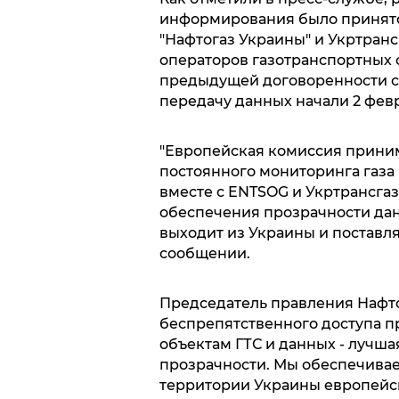
информирования было принято 
"Нафтогаз Украины" и Укртран
операторов газотранспортных 
предыдущей договоренности с
передачу данных начали 2 фев
"Европейская комиссия прини
постоянного мониторинга газа 
вместе с ENTSOG и Укртрансга
обеспечения прозрачности данн
выходит из Украины и поставля
сообщении.
Председатель правления Нафто
беспрепятственного доступа п
объектам ГТС и данных - лучш
прозрачности. Мы обеспечивае
территории Украины европейск