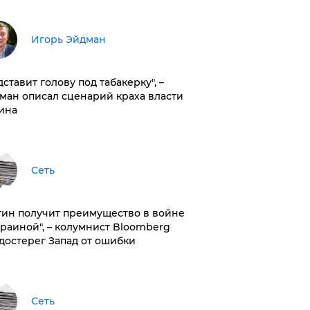
Игорь Эйдман
дставит голову под табакерку", –
ман описал сценарий краха власти
ина
Сеть
тин получит преимущество в войне
краиной", – колумнист Bloomberg
достерег Запад от ошибки
Сеть