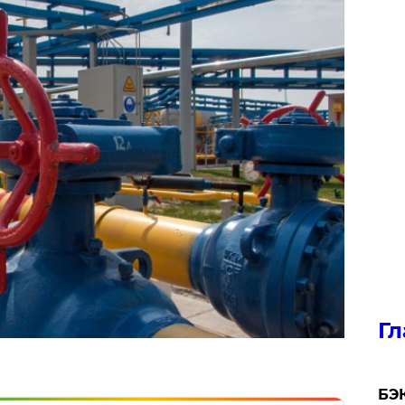
Гл
​БЭ