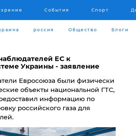
озрение
События
Спорт
Д
краина
россия
Общество
Блоги
 наблюдателей ЕС к
стеме Украины - заявление
датели Евросоюза были физически
еские объекты национальной ГТС,
предоставил информацию по
овку российского газа для
лей.