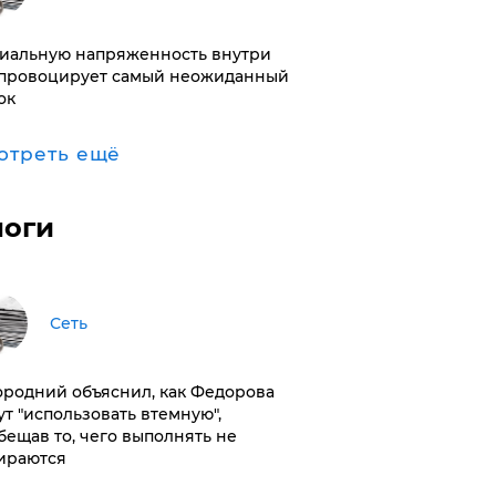
иальную напряженность внутри
провоцирует самый неожиданный
ок
отреть ещё
логи
Сеть
ородний объяснил, как Федорова
ут "использовать втемную",
бещав то, чего выполнять не
ираются