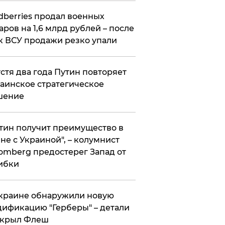
ldberries продал военных
аров на 1,6 млрд рублей – после
к ВСУ продажи резко упали
стя два года Путин повторяет
аинское стратегическое
шение
тин получит преимущество в
не с Украиной", – колумнист
omberg предостерег Запад от
ибки
краине обнаружили новую
ификацию "Герберы" – детали
скрыл Флеш