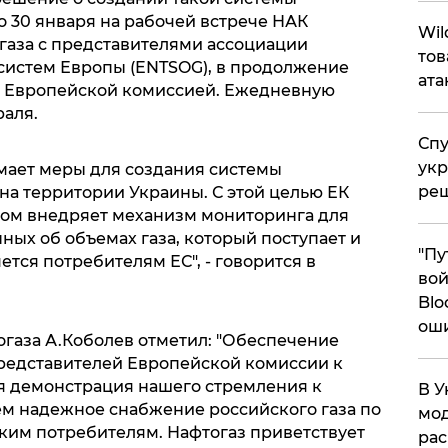
30 января на рабочей встрече НАК
​Wi
сгаза с представителями ассоциации
тов
систем Европы (ENTSOG), в продолжение
ата
 Европейской комиссией. Ежедневную
раля.
Спу
укр
мает меры для создания системы
ре
на территории Украины. С этой целью ЕК
зом внедряет механизм мониторинга для
ых об объемах газа, который поступает и
"Пу
ется потребителям ЕС", - говорится в
вой
Blo
ош
газа А.Коболев отметил: "Обеспечение
редставителей Европейской комиссии к
ая демонстрация нашего стремления к
В У
м надежное снабжение российского газа по
мод
им потребителям. Нафтогаз приветствует
ра