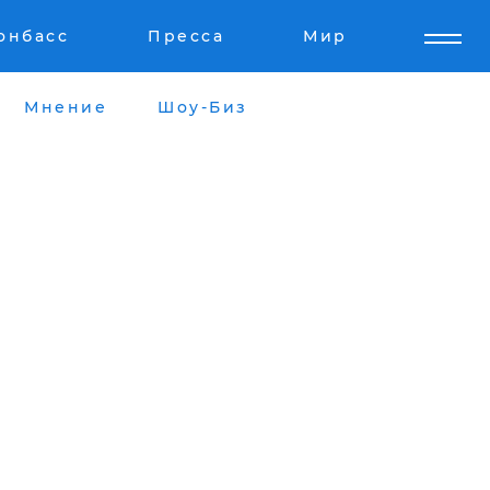
онбасс
Пресса
Мир
Мнение
Шоу-Биз