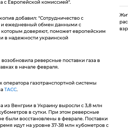
а с Европейской комиссией".
Жит
копив добавил: "Сотрудничество с
рас
 и ежедневный обмен данными с
вз
 которым доверяют, поможет европейским
и в надежности украинской
возобновила реверсные поставки газа в
авках в начале февраля.
ах оператора газотранспортной системы
на
ТАСС
.
а из Венгрии в Украину выросли с 3,8 млн
 кубометров в сутки. При этом реверсные
 не были восстановлены в феврале. Поставки
время идут на уровне 37-38 млн кубометров с