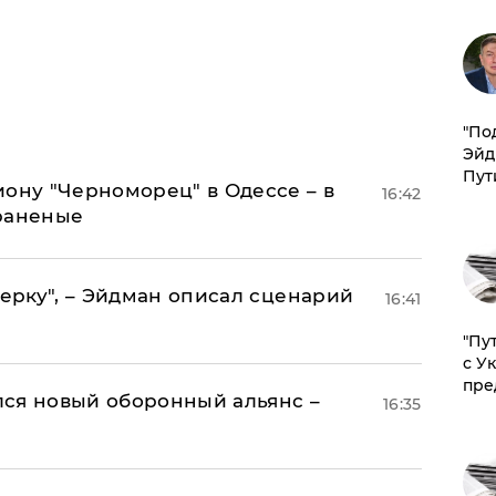
​"По
Эйд
Пут
иону "Черноморец" в Одессе – в
16:42
раненые
керку", – Эйдман описал сценарий
16:41
"Пу
с У
пре
ся новый оборонный альянс –
16:35