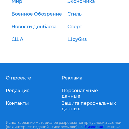
Мир
Экономика
Военное Обозрение
Стиль
Новости Донбасса
Спорт
США
Шоубиз
О проекте
Реклама
Редакция
Персональные
данные
Контакты
Защита персональных
данных
Использование материалов разрешается при условии ссылки
(для интернет-изданий - гиперссылки) на "
Диалог.ua
" не ниже