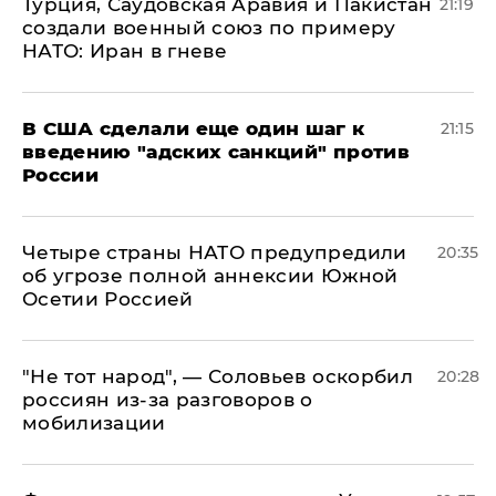
Турция, Саудовская Аравия и Пакистан
21:19
создали военный союз по примеру
НАТО: Иран в гневе
В США сделали еще один шаг к
21:15
введению "адских санкций" против
России
Четыре страны НАТО предупредили
20:35
об угрозе полной аннексии Южной
Осетии Россией
​"Не тот народ", — Соловьев оскорбил
20:28
россиян из-за разговоров о
мобилизации