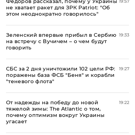
Федоров рассказал, почему у Украины
19:57
не хватает ракет для ЗРК Patriot: "Об
этом неоднократно говорилось"
Зеленский впервые прибыл в Сербию
19:33
на встречу с Вучичем – о чем будут
говорить
СБС за 2 дня уничтожили 102 цели РФ:
19:27
поражены база ФСБ "Беня" и корабли
"теневого флота"
От надежды на победу до новой
19:22
тяжелой зимы: The Atlantic о том,
почему оптимизм вокруг Украины
угасает