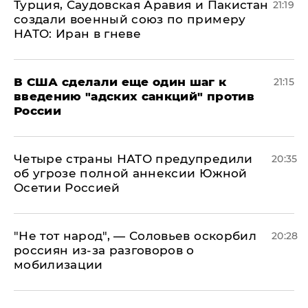
Турция, Саудовская Аравия и Пакистан
21:19
создали военный союз по примеру
НАТО: Иран в гневе
В США сделали еще один шаг к
21:15
введению "адских санкций" против
России
Четыре страны НАТО предупредили
20:35
об угрозе полной аннексии Южной
Осетии Россией
​"Не тот народ", — Соловьев оскорбил
20:28
россиян из-за разговоров о
мобилизации