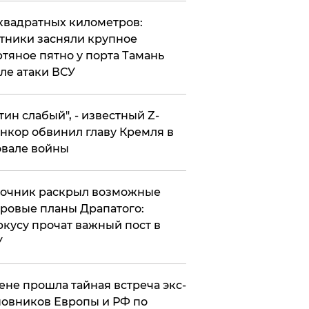
квадратных километров:
тники засняли крупное
тяное пятно у порта Тамань
ле атаки ВСУ
утин слабый", - известный Z-
нкор обвинил главу Кремля в
вале войны
точник раскрыл возможные
ровые планы Драпатого:
кусу прочат важный пост в
У
ене прошла тайная встреча экс-
овников Европы и РФ по