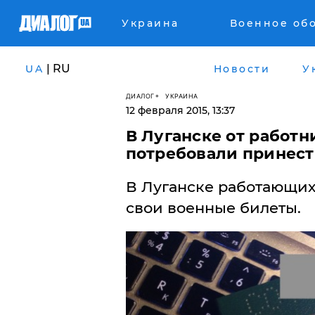
Украина
Военное об
| RU
UA
Новости
У
ДИАЛОГ
УКРАИНА
12 февраля 2015, 13:37
В Луганске от работ
потребовали принес
В Луганске работающи
свои военные билеты.