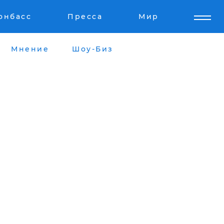
онбасс
Пресса
Мир
Мнение
Шоу-Биз