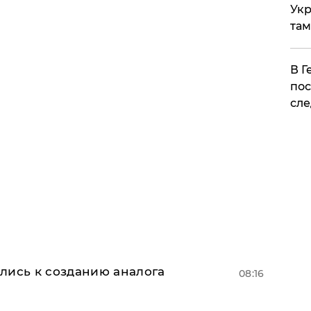
Укр
там
​В 
пос
сле
лись к созданию аналога
08:16