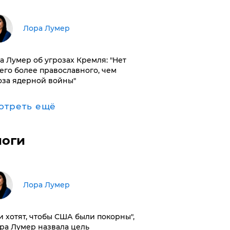
​Лора Лумер
а Лумер об угрозах Кремля: "Нет
его более православного, чем
оза ядерной войны"
отреть ещё
логи
​Лора Лумер
и хотят, чтобы США были покорны",
ора Лумер назвала цель