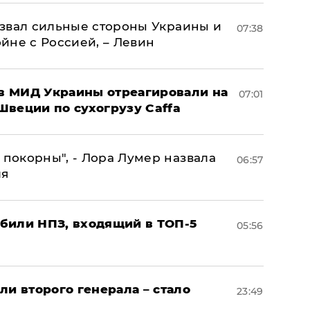
назвал сильные стороны Украины и
07:38
ойне с Россией, – Левин
 в МИД Украины отреагировали на
07:01
Швеции по сухогрузу Caffa
 покорны", - Лора Лумер назвала
06:57
ля
били НПЗ, входящий в ТОП-5
05:56
ли второго генерала – стало
23:49