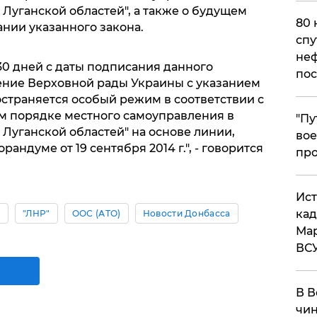
Луганской областей", а также о будущем
80 
нии указанного закона.
спу
неф
30 дней с даты подписания данного
пос
ение Верховной рады Украины с указанием
остраняется особый режим в соответствии с
м порядке местного самоуправления в
​"П
Луганской областей" на основе линии,
вое
ндуме от 19 сентября 2014 г.", - говорится
про
​Ис
кад
ы
"ЛНР"
ООС (АТО)
Новости Донбасса
Мар
ВС
В В
чин