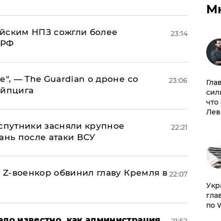
М
ийским НПЗ сожгли более
23:14
 РФ
е", — The Guardian о дроне со
23:06
Гла
ейпцига
сил
что
Лев
 спутники засняли крупное
22:21
ань после атаки ВСУ
й Z-военкор обвинил главу Кремля в
22:07
​Ук
гла
по 
ало известно, как администрация
21:52