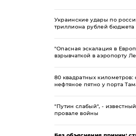
Украинские удары по росс
триллиона рублей бюджета
"Опасная эскалация в Европ
взрывчаткой в аэропорту Л
80 квадратных километров:
нефтяное пятно у порта Там
​"Путин слабый", - известны
провале войны
Без объяснения причин: ст