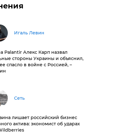
нения
Игаль Левин
ва Palantir Алекс Карп назвал
ьные стороны Украины и объяснил,
 ее спасло в войне с Россией, –
ин
Сеть
раина лишает российский бизнес
вного актива: экономист об ударах
Wildberries