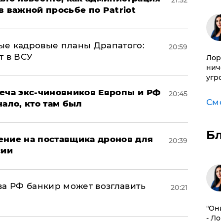
в важной просьбе по Patriot
ые кадровые планы Драпатого:
20:59
т в ВСУ
Лор
нич
угр
реча экс-чиновников Европы и РФ
20:45
См
нало, кто там был
Б
ение на поставщика дронов для
20:39
сии
ва РФ банкир может возглавить
20:21
"Он
- Л