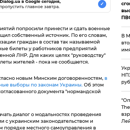
Dialog.ua в Google сегодня,
сго
✓
пропустить главное завтра.
выс
ПВ
иятий попросили принести и сдать военные
бщил собственный источник. По его словам,
В М
зации граждан в состав так называемой
вто
нные билеты у работников предприятий
им
енной ЛНР. Для каких целях "руководству"
еты жителей - пока не сообщается.
Укр
НПЗ
согласно новым Минским договоренностям,
в
ру
ные выборы по законам Украины.
Об этом
 согласованного документа "нормандской
"Оп
The
взр
ачать диалог о модальностях проведения
ии с украинским законодательством и
Ле
м порядке местного самоуправления в