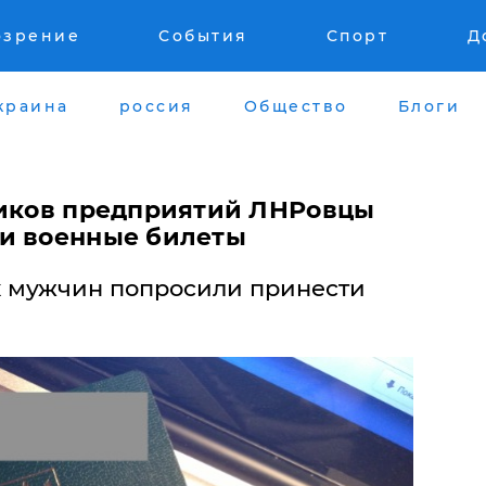
озрение
События
Спорт
Д
краина
россия
Общество
Блоги
ников предприятий ЛНРовцы
ти военные билеты
х мужчин попросили принести