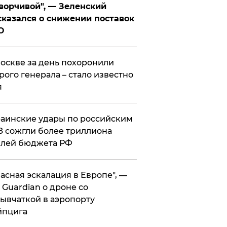
ворчивой", — Зеленский
казался о снижении поставок
О
оскве за день похоронили
рого генерала – стало известно
я
аинские удары по российским
 сожгли более триллиона
блей бюджета РФ
асная эскалация в Европе", —
 Guardian о дроне со
ывчаткой в аэропорту
йпцига