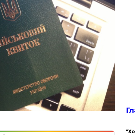
Гл
​"Х