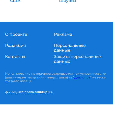
США
Шоубиз
О проекте
Реклама
Редакция
Персональные
данные
Контакты
Защита персональных
данных
Использование материалов разрешается при условии ссылки
(для интернет-изданий - гиперссылки) на "
Диалог.ua
" не ниже
третьего абзаца.
� 2026,
Все права защищены.