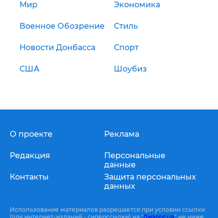
Мир
Экономика
Военное Обозрение
Стиль
Новости Донбасса
Спорт
США
Шоубиз
О проекте
Реклама
Редакция
Персональные
данные
Контакты
Защита персональных
данных
Использование материалов разрешается при условии ссылки
(для интернет-изданий - гиперссылки) на "
Диалог.ua
" не ниже