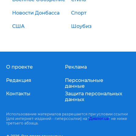
Новости Донбасса
Спорт
США
Шоубиз
О проекте
Реклама
Редакция
Персональные
данные
Контакты
Защита персональных
данных
Использование материалов разрешается при условии ссылки
(для интернет-изданий - гиперссылки) на "
Диалог.ua
" не ниже
третьего абзаца.