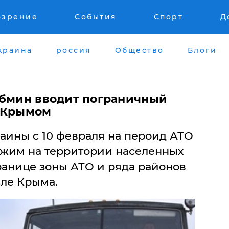
озрение
События
Спорт
Д
краина
россия
Общество
Блоги
абмин вводит пограничный
и Крымом
аины с 10 февраля на пероид АТО
жим на территории населенных
ранице зоны АТО и ряда районов
зле Крыма.