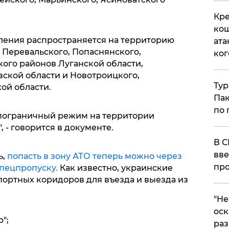
Кре
кош
вления распространяется на территорию
ата
 Перевальского, Попаснянского,
ког
кого районов Луганской области,
вской области и Новотроицкого,
Тур
ой области.
Пак
по 
а пограничный режим на территории
, - говорится в документе.
В С
вве
ь,
попасть в зону АТО теперь можно через
про
спецпропуску.
Как известно, украинские
портных коридоров для въезда и выезда из
​"Н
оск
р";
раз