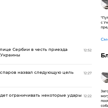
"Пу
с У
пре
См
олице Сербии в честь приезда
12:52
Б
 Украины
аспаров назвал следующую цель
12:27
Заг
дет ограничивать некоторые удары
мог
12:22
поо
соб