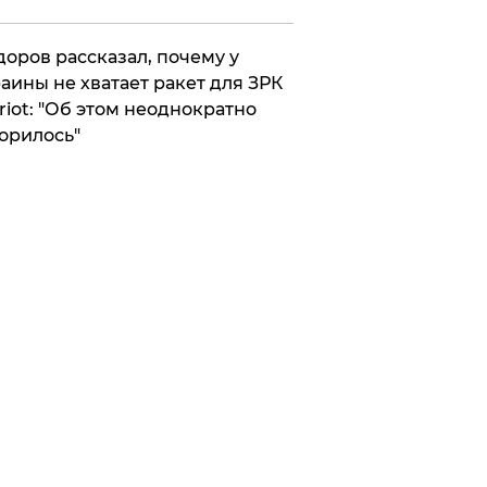
оров рассказал, почему у
аины не хватает ракет для ЗРК
riot: "Об этом неоднократно
орилось"