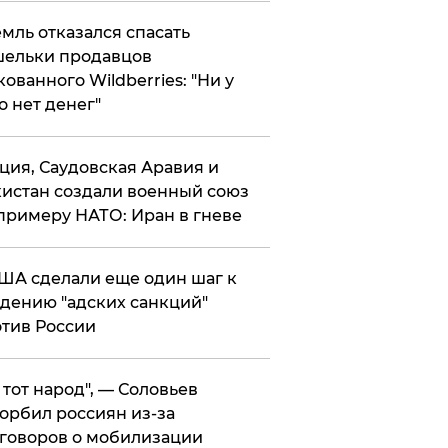
мль отказался спасать
ельки продавцов
кованного Wildberries: "Ни у
о нет денег"
ция, Саудовская Аравия и
истан создали военный союз
примеру НАТО: Иран в гневе
ША сделали еще один шаг к
дению "адских санкций"
тив России
е тот народ", — Соловьев
орбил россиян из-за
говоров о мобилизации