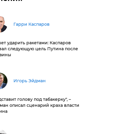
Гарри Каспаров
ет ударить ракетами: Каспаров
вал следующую цель Путина после
аины
Игорь Эйдман
дставит голову под табакерку", –
ман описал сценарий краха власти
ина