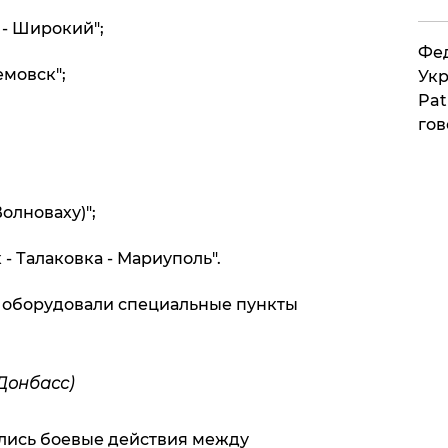
 - Широкий";
Фед
емовск";
Укр
Pat
гов
олноваху)";
 - Талаковка - Мариуполь".
 оборудовали специальные пункты
Донбасс)
ались боевые действия между