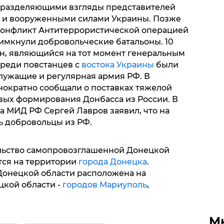
 разделяющими взгляды представителей
а и вооруженными силами Украины. Позже
 конфликт Антитеррористической операцией
римкнули добровольческие батальоны. 10
н, являющийся на тот момент генеральным
среди повстанцев с
востока Украины
были
лужащие и регулярная армия РФ. В
ократно сообщали о поставках тяжелой
вых формирования Донбасса из России. В
ва МИД РФ Сергей Лавров заявил, что на
ь добровольцы из РФ.
льство самопровозглашенной Донецкой
тся на территории
города Донецка
.
онецкой области расположена на
цкой области -
городов Мариуполь
,
М