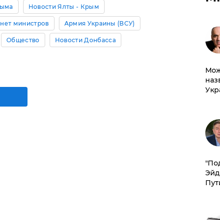
рыма
Новости Ялты - Крым
нет министров
Армия Украины (ВСУ)
Общество
Новости Донбасса
Мож
наз
Укр
​"По
Эйд
Пут