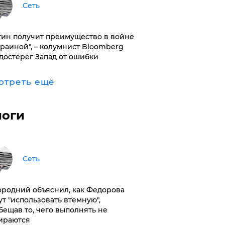
Сеть
тин получит преимущество в войне
краиной", – колумнист Bloomberg
достерег Запад от ошибки
отреть ещё
логи
Сеть
ородний объяснил, как Федорова
ут "использовать втемную",
бещав то, чего выполнять не
ираются