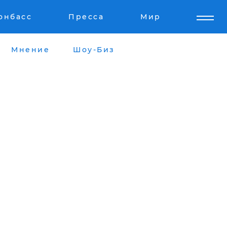
онбасс
Пресса
Мир
Мнение
Шоу-Биз