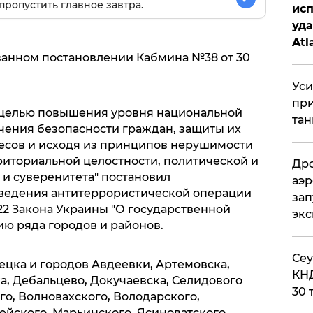
пропустить главное завтра.
исп
уда
Atl
ванном постановлении Кабмина №38 от 30
би
Уси
при
с целью повышения уровня национальной
тан
чения безопасности граждан, защиты их
ресов и исходя из принципов нерушимости
риториальной целостности, политической и
Дро
и суверенитета" постановил
аэр
оведения антитеррористической операции
зап
 22 Закона Украины "О государственной
эк
ию ряда городов и районов.
​Се
онецка и городов Авдеевки, Артемовска,
КНД
а, Дебальцево, Докучаевска, Селидового
30 
о, Волновахского, Володарского,
ейского, Марьинского, Ясиноватского