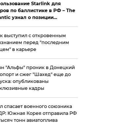
ользование Starlink для
ров по баллистике в РФ – The
antic узнал о позиции
знесмена
к выступил с откровенным
знанием перед "последним
цем" в карьере
н "Альфы" проник в Донецкий
опорт и сжег "Шахед" еще до
уска: опубликованы
склюзивные кадры
ул спасает военного союзника
Р: Южная Корея отправила РФ
тысяч тонн авиатоплива