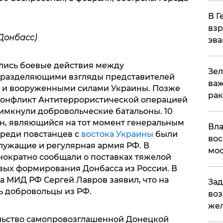
В Г
взр
Донбасс)
эва
ались боевые действия между
Зел
 разделяющими взгляды представителей
важ
а и вооруженными силами Украины. Позже
рак
 конфликт Антитеррористической операцией
римкнули добровольческие батальоны. 10
н, являющийся на тот момент генеральным
Вла
среди повстанцев с
востока Украины
были
вос
лужащие и регулярная армия РФ. В
мос
ократно сообщали о поставках тяжелой
вых формирования Донбасса из России. В
ва МИД РФ Сергей Лавров заявил, что на
Зад
ь добровольцы из РФ.
воз
жел
льство самопровозглашенной Донецкой