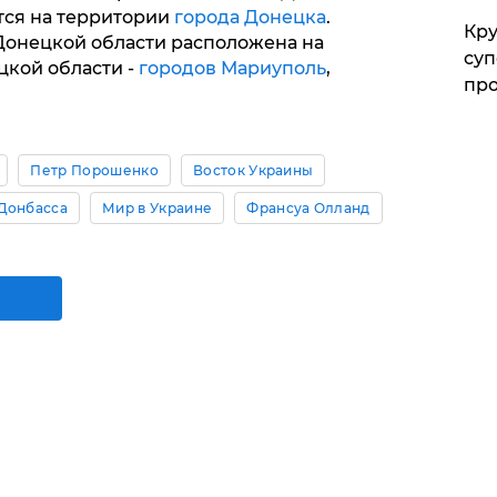
тся на территории
города Донецка
.
Кр
онецкой области расположена на
суп
цкой области -
городов Мариуполь
,
про
Петр Порошенко
Восток Украины
Донбасса
Мир в Украине
Франсуа Олланд