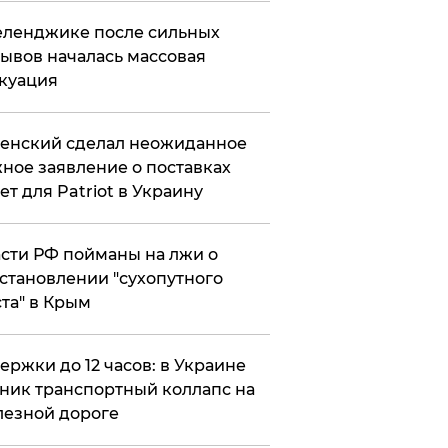
еленджике после сильных
ывов началась массовая
куация
енский сделал неожиданное
ное заявление о поставках
ет для Patriot в Украину
сти РФ пойманы на лжи о
становлении "сухопутного
та" в Крым
ержки до 12 часов: в Украине
ник транспортный коллапс на
езной дороге