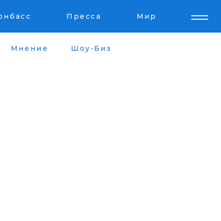
онбасс
Пресса
Мир
Мнение
Шоу-Биз