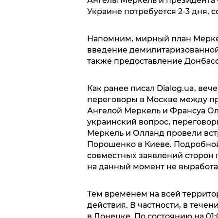
Ангелы Меркель и президента 
Украине потребуется 2-3 дня, 
Напомним, мирный план Мерке
введение демилитаризованной 
также предоставление Донбас
Как ранее писал Dialog.ua, веч
переговоры в Москве между п
Ангелой Меркель и Франсуа Ол
украинский вопрос, переговор
Меркель и Олланд провели вст
Порошенко в Киеве. Подробной
совместных заявлений сторон 
на данный момент не выработа
Тем временем на всей террит
действия. В частности, в течен
в Донецке. По состоянию на 01