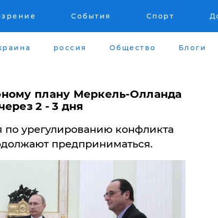
озрение
События
Спорт
Д
краина
россия
Общество
Блоги
рному плану Меркель-Олланда
ерез 2 - 3 дня
 по урегулированию конфликта
одолжают предприниматься.