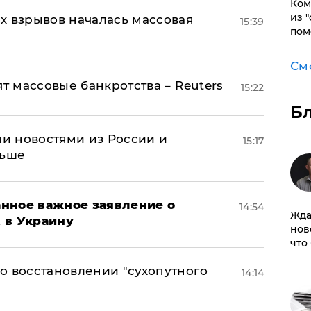
Ком
из 
х взрывов началась массовая
15:39
пом
См
ят массовые банкротства – Reuters
15:22
Б
и новостями из России и
15:17
льше
нное важное заявление о
14:54
Жда
t в Украину
нов
что
о восстановлении "сухопутного
14:14