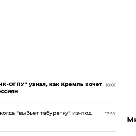
ЧК-ОГПУ" узнал, как Кремль хочет
18:01
оссиян
когда "выбьет табуретку" из-под
17:59
М