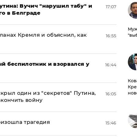
утина: Вучич "нарушил табу" и
17:07
го в Белграде
Муж
ланах Кремля и объяснил, как
"вы
16:55
ый беспилотник и взорвался у
16:44
Ков
Кре
крыл один из "секретов" Путина,
нов
16:05
акончить войну
оизошла трагедия
15:46