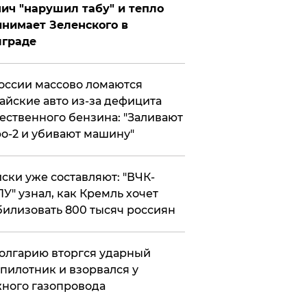
ич "нарушил табу" и тепло
нимает Зеленского в
лграде
оссии массово ломаются
айские авто из-за дефицита
ественного бензина: "Заливают
о-2 и убивают машину"
ски уже составляют: "ВЧК-
У" узнал, как Кремль хочет
илизовать 800 тысяч россиян
олгарию вторгся ударный
пилотник и взорвался у
ного газопровода