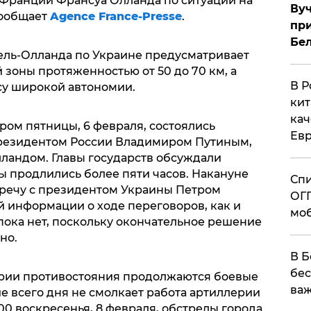
Франции Франсуа Олланда по ситуации на
Вуч
сообщает
Agence France-Presse
.
при
Бе
ль-Олланда по Украине предусматривает
зоны протяженностью от 50 до 70 км, а
В Р
су широкой автономии.
кит
кач
ером пятницы, 6 февраля, состоялись
Евр
резидентом России Владимиром Путиным,
ландом. Главы государств обсуждали
ы продлились более пяти часов. Накануне
Спи
речу с президентом Украины Петром
ОГП
 информации о ходе переговоров, как и
моб
пока нет, поскольку окончательное решение
но.
В Б
бес
ории противостояния продолжаются боевые
важ
ие всего дня не смолкает работа артиллерии
:00 воскресенья, 8 февраля, обстрелы города