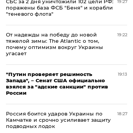
СБС за 2 дня уничтожили 102 цели РФ:
19:27
поражены база ФСБ "Беня" и корабли
"теневого флота"
От надежды на победу до новой
19:22
тяжелой зимы: The Atlantic о том,
почему оптимизм вокруг Украины
угасает
"Путин проверяет решимость
19:13
Запада", – Сенат США официально
взялся за "адские санкции" против
России
Россия боится ударов Украины по
18:27
Камчатке и срочно усиливает защиту
подводных лодок