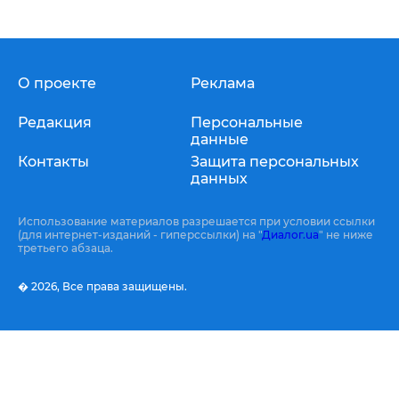
О проекте
Реклама
Редакция
Персональные
данные
Контакты
Защита персональных
данных
Использование материалов разрешается при условии ссылки
(для интернет-изданий - гиперссылки) на "
Диалог.ua
" не ниже
третьего абзаца.
� 2026,
Все права защищены.