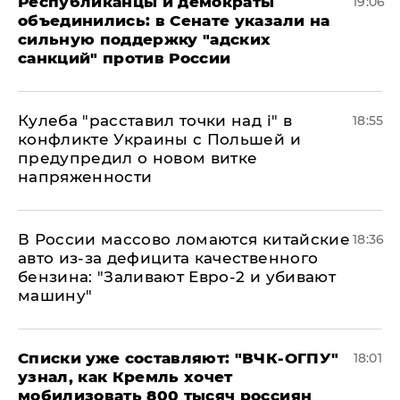
Республиканцы и демократы
19:06
объединились: в Сенате указали на
сильную поддержку "адских
санкций" против России
Кулеба "расставил точки над і" в
18:55
конфликте Украины с Польшей и
предупредил о новом витке
напряженности
В России массово ломаются китайские
18:36
авто из-за дефицита качественного
бензина: "Заливают Евро-2 и убивают
машину"
Списки уже составляют: "ВЧК-ОГПУ"
18:01
узнал, как Кремль хочет
мобилизовать 800 тысяч россиян