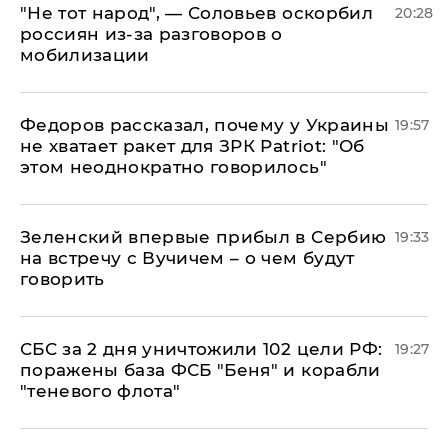
​"Не тот народ", — Соловьев оскорбил
20:28
россиян из-за разговоров о
мобилизации
Федоров рассказал, почему у Украины
19:57
не хватает ракет для ЗРК Patriot: "Об
этом неоднократно говорилось"
Зеленский впервые прибыл в Сербию
19:33
на встречу с Вучичем – о чем будут
говорить
СБС за 2 дня уничтожили 102 цели РФ:
19:27
поражены база ФСБ "Беня" и корабли
"теневого флота"