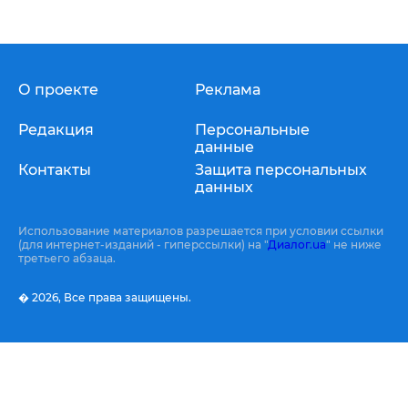
О проекте
Реклама
Редакция
Персональные
данные
Контакты
Защита персональных
данных
Использование материалов разрешается при условии ссылки
(для интернет-изданий - гиперссылки) на "
Диалог.ua
" не ниже
третьего абзаца.
� 2026,
Все права защищены.