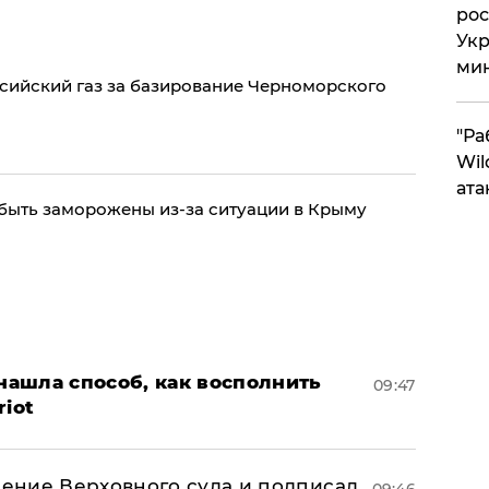
рос
Укр
ми
сийский газ за базирование Черноморского
"Ра
Wil
ата
быть заморожены из-за ситуации в Крыму
ашла способ, как восполнить
09:47
riot
ение Верховного суда и подписал