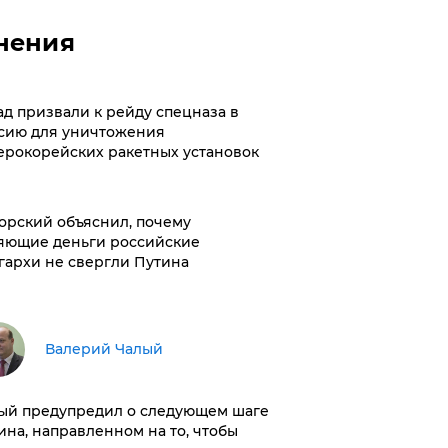
нения
ад призвали к рейду спецназа в
сию для уничтожения
ерокорейских ракетных установок
орский объяснил, почему
яющие деньги российские
гархи не свергли Путина
Валерий Чалый
ый предупредил о следующем шаге
ина, направленном на то, чтобы