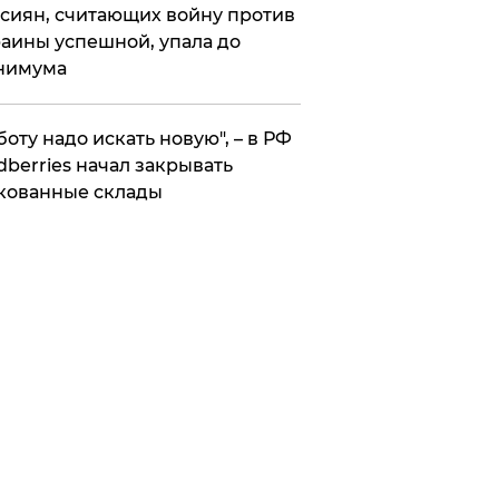
сиян, считающих войну против
аины успешной, упала до
нимума
боту надо искать новую", – в РФ
dberries начал закрывать
кованные склады