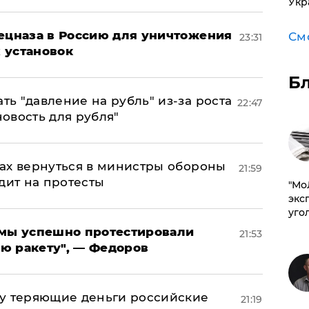
Укр
пецназа в Россию для уничтожения
См
23:31
 установок
Б
ь "давление на рубль" из-за роста
22:47
новость для рубля"
ах вернуться в министры обороны
21:59
дит на протесты
​"М
эксп
уго
я мы успешно протестировали
21:53
ю ракету", — Федоров
му теряющие деньги российские
21:19