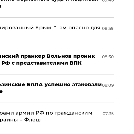
09:46
е"
упированный Крым: "Там опасно для
08:59
аинский пранкер Вольнов проник
08:50
 РФ с представителями ВПК
краинские БпЛА успешно атаковали
08:09
е
рами армии РФ по гражданским
07:35
краины – Флеш