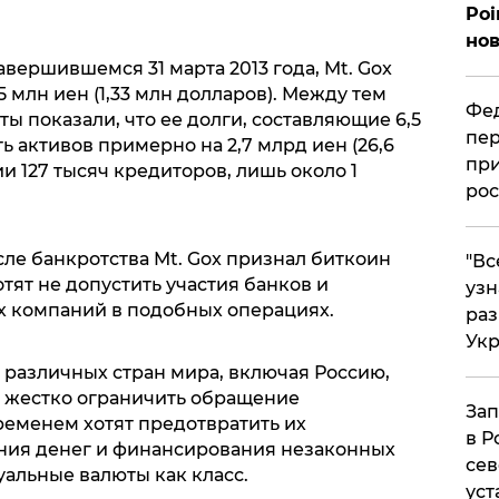
Poi
нов
вершившемся 31 марта 2013 года, Mt. Gox
 млн иен (1,33 млн долларов). Между тем
Фед
ы показали, что ее долги, составляющие 6,5
пер
 активов примерно на 2,7 млрд иен (26,6
при
и 127 тысяч кредиторов, лишь около 1
рос
ле банкротства Mt. Gox признал биткоин
​"В
отят не допустить участия банков и
узн
х компаний в подобных операциях.
ра
Ук
различных стран мира, включая Россию,
ы жестко ограничить обращение
Зап
ременем хотят предотвратить их
в Р
ния денег и финансирования незаконных
сев
альные валюты как класс.
уст