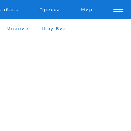
онбасс
Пресса
Мир
Мнение
Шоу-Биз