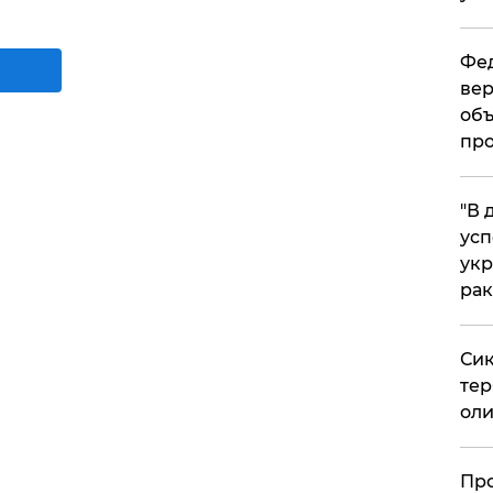
Фед
вер
объ
про
​"В
усп
укр
рак
Сик
тер
оли
​Пр