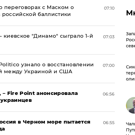
о переговорах с Маском о
07:10
М
в российской баллистики
Зап
– киевское "Динамо" сыграло 1-й
07:03
Рос
сев
 Politico узнало о восстановлении
07:00
Сик
й между Украиной и США
тер
оли
 – Fire Point анонсировала
06:56
 украинцев
оссия в Черном море пытается
06:55
Чал
да
Пут