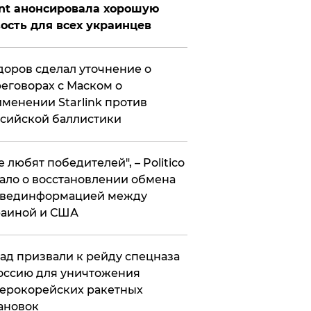
nt анонсировала хорошую
ость для всех украинцев
оров сделал уточнение о
еговорах с Маском о
менении Starlink против
сийской баллистики
се любят победителей", – Politico
ало о восстановлении обмена
звединформацией между
раиной и США
ад призвали к рейду спецназа
оссию для уничтожения
ерокорейских ракетных
ановок