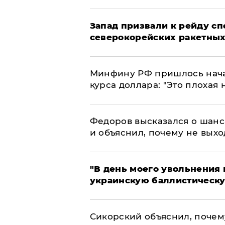
Запад призвали к рейду с
северокорейских ракетных
Минфину РФ пришлось начат
курса доллара: "Это плохая 
Федоров высказался о шанс
и объяснил, почему не выхо
​"В день моего увольнени
украинскую баллистическу
Сикорский объяснил, поче