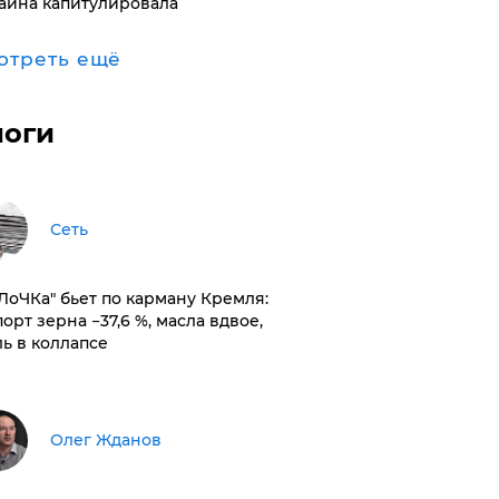
аина капитулировала
отреть ещё
логи
Сеть
оЛоЧКа" бьет по карману Кремля:
орт зерна −37,6 %, масла вдвое,
ль в коллапсе
Олег Жданов