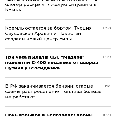
блогер раскрыл тяжелую ситуацию в
Крыму
​Кремль остается за бортом: Турция,
11:58
Саудовская Аравия и Пакистан
создали новый центр силы
Три часа пылала: СБС "Мадяра"
11:39
подожгли С-400 недалеко от дворца
Путина у Геленджика
​В РФ заканчивается бензин: старые
10:49
схемы распределения топлива больше
не работают
​Ночь взрывов в Белгороде: дроны
10:21