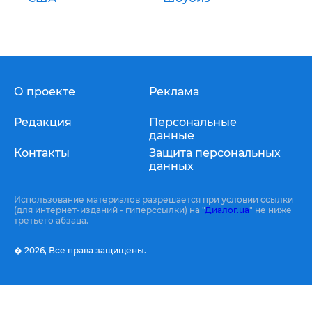
О проекте
Реклама
Редакция
Персональные
данные
Контакты
Защита персональных
данных
Использование материалов разрешается при условии ссылки
(для интернет-изданий - гиперссылки) на "
Диалог.ua
" не ниже
третьего абзаца.
� 2026,
Все права защищены.