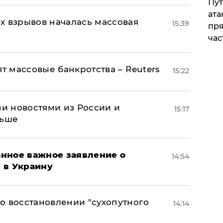
Пут
ата
х взрывов началась массовая
15:39
пря
час
ят массовые банкротства – Reuters
15:22
и новостями из России и
15:17
льше
нное важное заявление о
14:54
t в Украину
о восстановлении "сухопутного
14:14