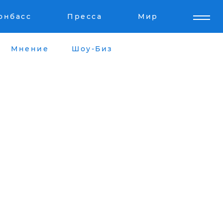
онбасс
Пресса
Мир
Мнение
Шоу-Биз