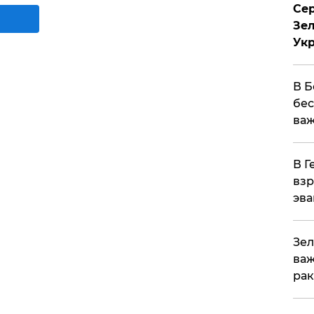
Сер
Зел
Ук
В Б
бес
важ
В Г
взр
эва
Зел
важ
рак