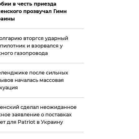
бии в честь приезда
енского прозвучал Гимн
раины
олгарию вторгся ударный
пилотник и взорвался у
ного газопровода
еленджике после сильных
ывов началась массовая
куация
енский сделал неожиданное
ное заявление о поставках
ет для Patriot в Украину