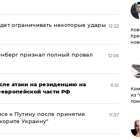
дет ограничивать некоторые удары
12:22
Ков
Кре
нов
енберг признал полный провал
12:05
сле атаки на резиденцию на
11:51
Ком
неевропейской части РФ
из 
пом
ся к Путину после принятия
11:37
окорите Украину"