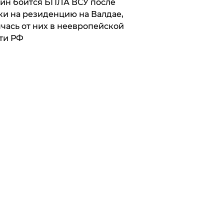
ин боится БПЛА ВСУ после
ки на резиденцию на Валдае,
чась от них в неевропейской
ти РФ