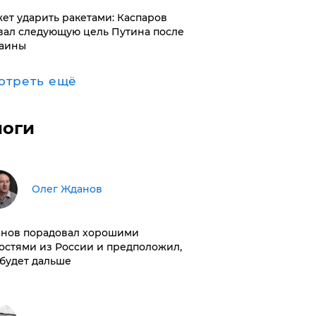
ет ударить ракетами: Каспаров
вал следующую цель Путина после
аины
отреть ещё
логи
Олег Жданов
нов порадовал хорошими
остями из России и предположил,
 будет дальше