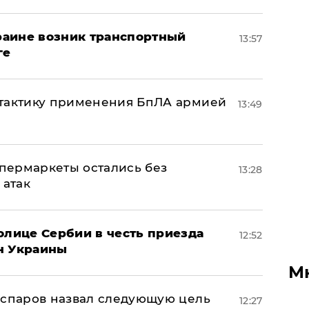
краине возник транспортный
13:57
ге
 тактику применения БпЛА армией
13:49
пермаркеты остались без
13:28
 атак
олице Сербии в честь приезда
12:52
н Украины
М
аспаров назвал следующую цель
12:27