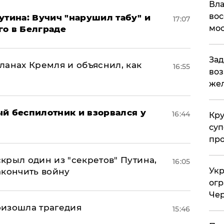
Вла
вос
утина: Вучич "нарушил табу" и
17:07
мос
го в Белграде
Зад
ланах Кремля и объяснил, как
16:55
воз
жел
ый беспилотник и взорвался у
16:44
Кр
суп
про
крыл один из "секретов" Путина,
16:05
Укр
акончить войну
огр
Чер
оизошла трагедия
15:46