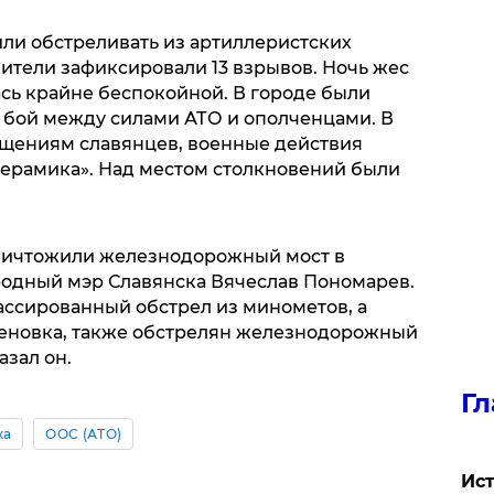
ли обстреливать из артиллеристских
 жители зафиксировали 13 взрывов. Ночь жес
лась крайне беспокойной. В городе были
бой между силами АТО и ополченцами. В
бщениям славянцев, военные действия
-Керамика». Над местом столкновений были
ничтожили железнодорожный мост в
родный мэр Славянска Вячеслав Пономарев.
ссированный обстрел из минометов, а
еновка, также обстрелян железнодорожный
азал он.
Гл
ка
ООС (АТО)
Ист