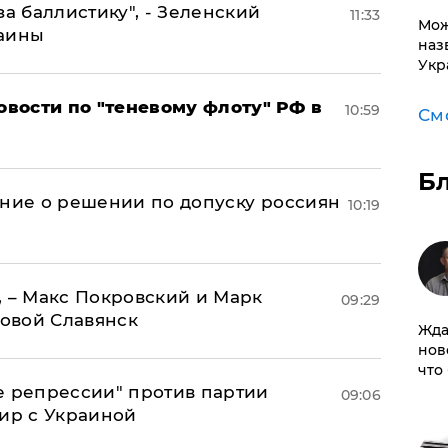
за баллистику", - Зеленский
11:33
Мож
раины
наз
Укр
вости по "теневому флоту" РФ в
10:59
См
Б
ение о решении по допуску россиян
10:19
, – Макс Покровский и Марк
09:29
овой Славянск
Жда
нов
что
е репрессии" против партии
09:06
мир с Украиной