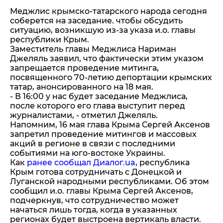
Меджлис крымско-татарского народа сегодня
соберется на заседание. чтобы обсудить
ситуацию, возникшую из-за указа и.о. главы
республики Крым.
Заместитель главы Меджлиса Нариман
Джеляль заявил, что фактически этим указом
запрещается проведение митинга,
посвященного 70-летию депортации крымских
татар, анонсированного на 18 мая.
- В 16:00 у нас будет заседание Меджлиса,
после которого его глава выступит перед
журналистами, - отметил Джеляль.
Напомним, 16 мая глава Крыма Сергей Аксенов
запретил проведение митингов и массовых
акций в регионе в связи с последними
событиями на юго-востоке Украины.
Как
ранее сообщал Диалог.ua
, республика
Крым готова сотрудничать с Донецкой и
Луганской народными республиками. Об этом
сообщил и.о. главы Крыма Сергей Аксенов,
подчеркнув, что сотрудничество может
начаться лишь тогда, когда в указанных
регионах будет выстроена вертикаль власти.