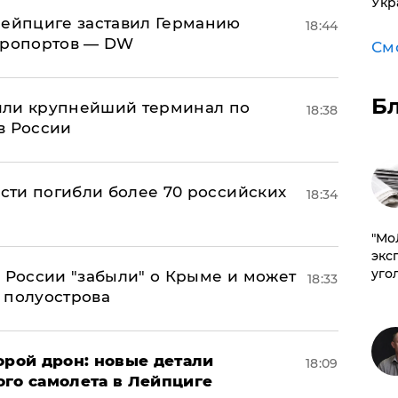
Укр
 Лейпциге заставил Германию
18:44
эропортов — DW
См
Б
или крупнейший терминал по
18:38
в России
асти погибли более 70 российских
18:34
​"М
эксп
уго
в России "забыли" о Крыме и может
18:33
т полуострова
орой дрон: новые детали
18:09
ого самолета в Лейпциге