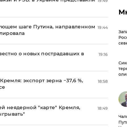
19:49
М
ующем шаге Путина, направленном
19:44
Зап
улировала
Рос
сев
известно о новых пострадавших в
19:16
Сик
тер
оли
Кремля: экспорт зерна −37,6 %,
18:58
се
ей неядерной "карте" Кремля,
18:49
ыгрывать"
Чал
Пут