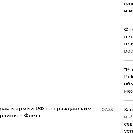
клю
и в
Фед
пер
при
рос
​"В
Pol
об
ме
рами армии РФ по гражданским
07:35
Зап
краины – Флеш
в Р
сев
уст