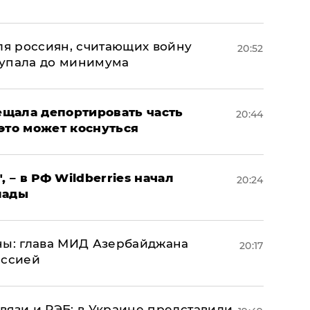
оля россиян, считающих войну
20:52
 упала до минимума
щала депортировать часть
20:44
это может коснуться
, – в РФ Wildberries начал
20:24
лады
ны: глава МИД Азербайджана
20:17
иссией
вязи и РЭБ: в Украине представили