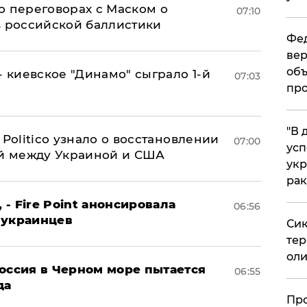
о переговорах с Маском о
07:10
в российской баллистики
Фед
вер
объ
- киевское "Динамо" сыграло 1-й
07:03
про
​"В
 Politico узнало о восстановлении
07:00
усп
й между Украиной и США
укр
рак
 - Fire Point анонсировала
06:56
 украинцев
Сик
тер
оли
оссия в Черном море пытается
06:55
да
​Пр