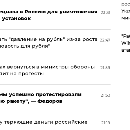
рос
Укр
пецназа в Россию для уничтожения
23:31
ми
 установок
"Ра
ь "давление на рубль" из-за роста
22:47
Wil
новость для рубля"
ата
ах вернуться в министры обороны
21:59
дит на протесты
я мы успешно протестировали
21:53
ю ракету", — Федоров
му теряющие деньги российские
21:19
а