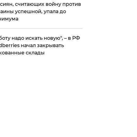
сиян, считающих войну против
аины успешной, упала до
нимума
боту надо искать новую", – в РФ
dberries начал закрывать
кованные склады