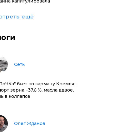
аина капитулировала
отреть ещё
логи
Сеть
оЛоЧКа" бьет по карману Кремля:
орт зерна −37,6 %, масла вдвое,
ль в коллапсе
Олег Жданов