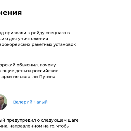
нения
ад призвали к рейду спецназа в
сию для уничтожения
ерокорейских ракетных установок
орский объяснил, почему
яющие деньги российские
гархи не свергли Путина
Валерий Чалый
ый предупредил о следующем шаге
ина, направленном на то, чтобы