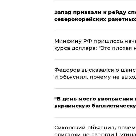
Запад призвали к рейду с
северокорейских ракетных
Минфину РФ пришлось начат
курса доллара: "Это плохая 
Федоров высказался о шанс
и объяснил, почему не выхо
​"В день моего увольнени
украинскую баллистическу
Сикорский объяснил, поче
олигархи не свергли Путин