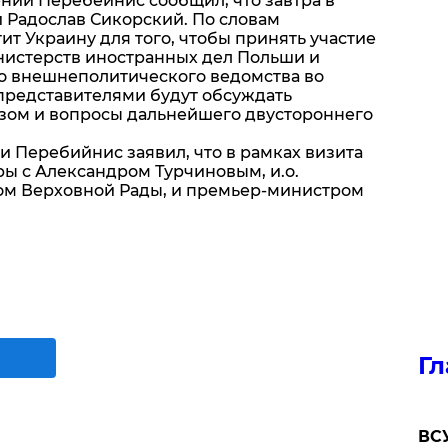
ний Перебейнис сообщил, что завтра в
 Радослав Сикорский. По словам
т Украину для того, чтобы принять участие
нистерств иностранных дел Польши и
го внешнеполитического ведомства во
представителями будут обсуждать
зом и вопросы дальнейшего двустороннего
и Перебийнис заявил, что в рамках визита
ы с Александром Турчиновым, и.о.
ом Верховной Рады, и премьер-министром
Гл
ВСУ