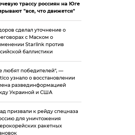
чевую трассу россиян на Юге
зрывают "все, что движется"
оров сделал уточнение о
еговорах с Маском о
менении Starlink против
сийской баллистики
се любят победителей", —
itico узнало о восстановлении
мена развединформацией
жду Украиной и США
ад призвали к рейду спецназа
оссию для уничтожения
ерокорейских ракетных
ановок