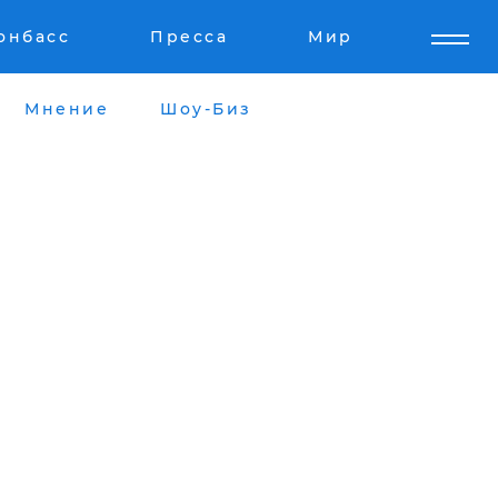
онбасс
Пресса
Мир
Мнение
Шоу-Биз