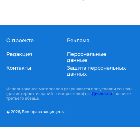
О проекте
Реклама
Редакция
Персональные
данные
Контакты
Защита персональных
данных
Использование материалов разрешается при условии ссылки
(для интернет-изданий - гиперссылки) на "
Диалог.ua
" не ниже
третьего абзаца.
� 2026,
Все права защищены.