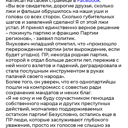
написал на своей странице в
Facebook
.
«Вы все свидетели, дорогие друзья, сколько
лжи и фальши обрушилось на наши уши и
головы со всех сторон. Сколько губительных
шагов и заявлений сделано! Я от этой лжи
устал. И принял единственно верное решение
– покинуть партию и фракцию Партии
регионов», - заявил политик.
Янукович-младший отметил, что «произошло
перерождение партии (или вырождение, если
будет угодно). ПР, некогда родная партия,
которой я отдал больше десяти лет, пережив с
ней много взлетов и падений, деградировала и
стала послушным инструментом в руках
палачей своего народа».
Более того, он уверен, что его однопартийцы
пошли на компромисс с совестью ради
сохранения мандатов и неких благ.
«Я не хочу и не буду соучастником геноцида
собственного народа и других преступных
действий, молчаливо поддерживаемых
остатком партии! Безусловно, остались еще в
ПР люди, которые заслуживают глубокого
уважения, просто их голосов не слышно за