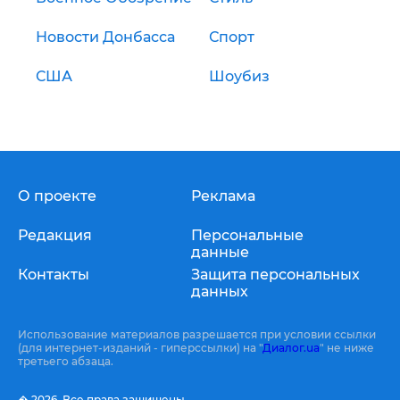
Новости Донбасса
Спорт
США
Шоубиз
О проекте
Реклама
Редакция
Персональные
данные
Контакты
Защита персональных
данных
Использование материалов разрешается при условии ссылки
(для интернет-изданий - гиперссылки) на "
Диалог.ua
" не ниже
третьего абзаца.
� 2026,
Все права защищены.