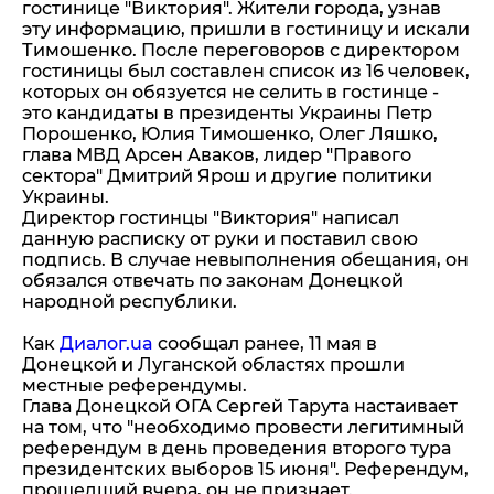
гостинице "Виктория". Жители города, узнав
эту информацию, пришли в гостиницу и искали
Тимошенко. После переговоров с директором
гостиницы был составлен список из 16 человек,
которых он обязуется не селить в гостинце -
это кандидаты в президенты Украины Петр
Порошенко, Юлия Тимошенко, Олег Ляшко,
глава МВД Арсен Аваков, лидер "Правого
сектора" Дмитрий Ярош и другие политики
Украины.
Директор гостинцы "Виктория" написал
данную расписку от руки и поставил свою
подпись. В случае невыполнения обещания, он
обязался отвечать по законам Донецкой
народной республики.
Как
Диалог.ua
сообщал ранее, 11 мая в
Донецкой и Луганской областях прошли
местные референдумы.
Глава Донецкой ОГА Сергей Тарута настаивает
на том, что "необходимо провести легитимный
референдум в день проведения второго тура
президентских выборов 15 июня". Референдум,
прошедший вчера, он не признает.