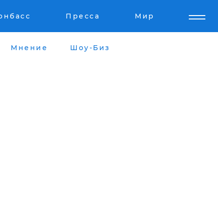
онбасс
Пресса
Мир
Мнение
Шоу-Биз