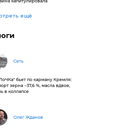
аина капитулировала
отреть ещё
логи
Сеть
оЛоЧКа" бьет по карману Кремля:
орт зерна −37,6 %, масла вдвое,
ль в коллапсе
Олег Жданов