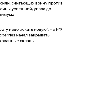
сиян, считающих войну против
аины успешной, упала до
нимума
боту надо искать новую", – в РФ
dberries начал закрывать
кованные склады