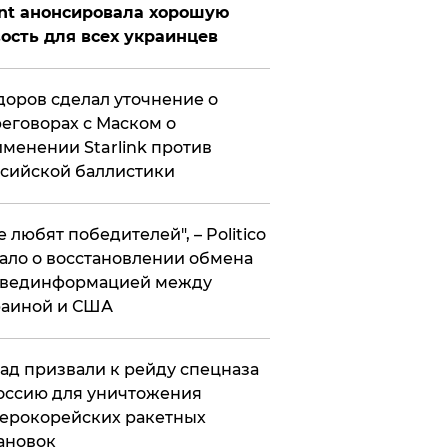
nt анонсировала хорошую
ость для всех украинцев
оров сделал уточнение о
еговорах с Маском о
менении Starlink против
сийской баллистики
се любят победителей", – Politico
ало о восстановлении обмена
звединформацией между
раиной и США
ад призвали к рейду спецназа
оссию для уничтожения
ерокорейских ракетных
ановок