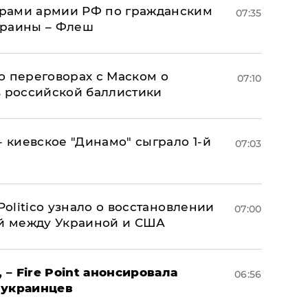
рами армии РФ по гражданским
07:35
краины – Флеш
о переговорах с Маском о
07:10
в российской баллистики
- киевское "Динамо" сыграло 1-й
07:03
 Politico узнало о восстановлении
07:00
й между Украиной и США
 – Fire Point анонсировала
06:56
 украинцев