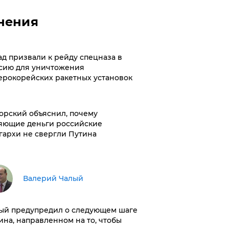
нения
ад призвали к рейду спецназа в
сию для уничтожения
ерокорейских ракетных установок
орский объяснил, почему
яющие деньги российские
гархи не свергли Путина
Валерий Чалый
ый предупредил о следующем шаге
ина, направленном на то, чтобы