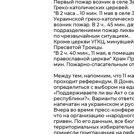
Первый пожар возник в селе З
Греко-католических церквей.
"В 2 часа .. 10 мин. 11 мая в 
Украинской греко-католическо
возник пожар. В 2 ч.. 45 мин.
подразделениями пожар ликвид
по чрезвычайным ситуациям..
Кроме церкви УГКЦ, минувшей 
Пресвятой Троицы.
"В 2 ч. 40 мин., 11 мая, в пом
православной церкви" Храм Пре
мин. Пожарно-спасательным о
Между тем, напомним, что 11 м
проходит референдум. В Доне
определиться с выбором на ед
«Поддерживаете ли вы Акт о с
республики?». Варианты ответов
напечатан на украинском и рус
Вчера во время пресс-конфер
что на организацию «народного
гривен. По его данным, все б
территориальных избирательн
принесли приглашения на реф