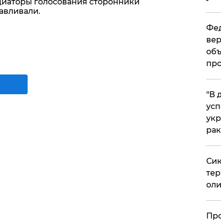
циаторы голосования сторонники
авливали.
Фед
вер
объ
про
​"В
усп
укр
рак
Сик
тер
оли
​Пр