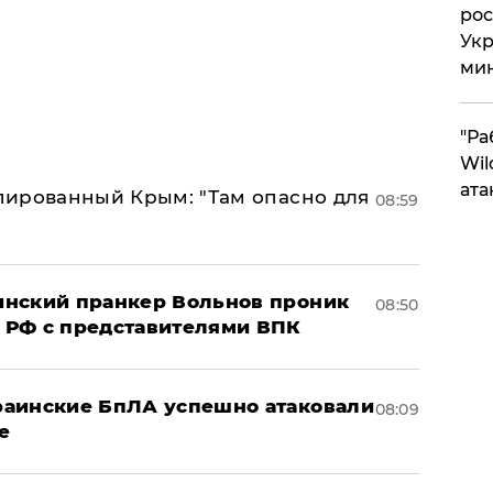
рос
Укр
ми
"Ра
Wil
ата
упированный Крым: "Там опасно для
08:59
аинский пранкер Вольнов проник
08:50
 РФ с представителями ВПК
краинские БпЛА успешно атаковали
08:09
е