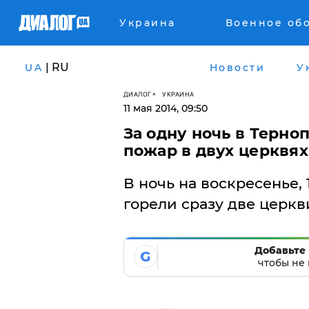
Украина
Военное об
| RU
UA
Новости
У
ДИАЛОГ
УКРАИНА
11 мая 2014, 09:50
За одну ночь в Терн
пожар в двух церквях
В ночь на воскресенье, 
горели сразу две церкв
Добавьте 
G
чтобы не 