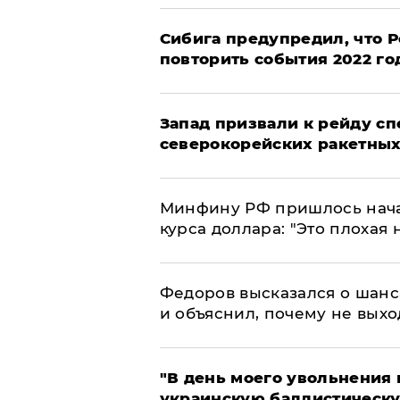
Сибига предупредил, что Р
повторить события 2022 го
Запад призвали к рейду с
северокорейских ракетных
Минфину РФ пришлось начат
курса доллара: "Это плохая 
Федоров высказался о шанс
и объяснил, почему не выхо
​"В день моего увольнени
украинскую баллистическу