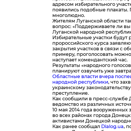
адресом избирательного участ
появились подобные плакаты. П
многолюдно.
Жителям Луганской области та
вопрос: «Поддерживаете ли вы 
Луганской народной республики
Избирательные участки будут р
пророссийского курса заявляют
закрытия участков в связи с об
примеру, проголосовать можно б
наступает комендантский час.
Результаты «народного голосо
планируют озвучить уже завтра,
Областные власти вчера посп
народной республики
, что зах
украинскому законодательству
преступление.
Как сообщили в пресс-службе 
ведомство из различных источ
10 мая 2014 года вооруженных 
во всех районах города Донецка
активистами Донецкой народн
Как ранее сообщал
Dialog.ua
, 