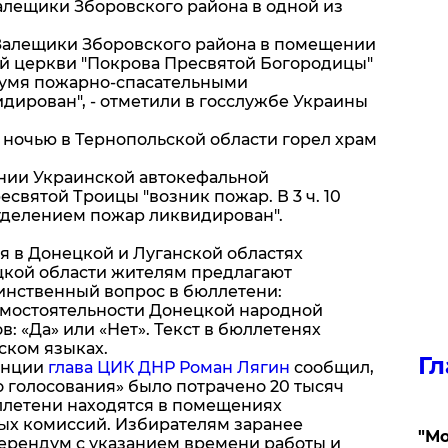
алещики Зборовского района в одной из
селе Залещики Зборовского района в помещении
й церкви "Покрова Пресвятой Богородицы"
 двумя пожарно-спасательными
ирован", - отметили в госслужбе Украины
ночью в Тернопольской области горел храм
ещении Украинской автокефальной
святой Троицы "возник пожар. В 3 ч. 10
тделением пожар ликвидирован".
ая в Донецкой и Луганской областях
цкой области жителям предлагают
инственный вопрос в бюллетени:
амостоятельности Донецкой народной
: «Да» или «Нет». Текст в бюллетенях
ском языках.
Гл
енции
глава ЦИК ДНР Роман Лягин
сообщил,
 голосования» было потрачено 20 тысяч
юллетени находятся в помещениях
ых комиссий. Избирателям заранее
"Мо
ерендум с указанием времени работы и