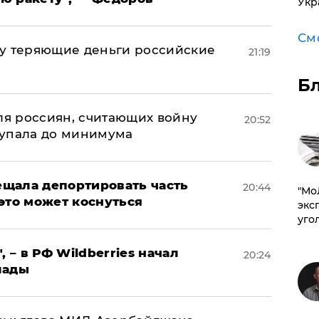
Укр
См
му теряющие деньги российские
21:19
а
Б
оля россиян, считающих войну
20:52
 упала до минимума
щала депортировать часть
20:44
​"М
это может коснуться
эксп
уго
, – в РФ Wildberries начал
20:24
лады