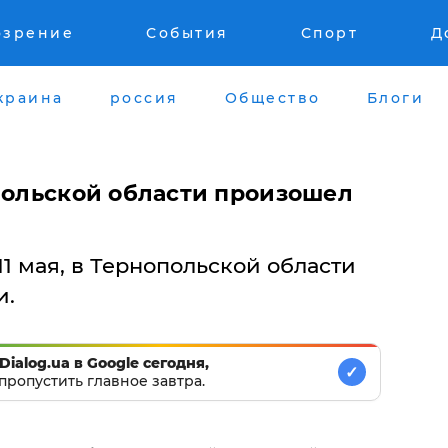
озрение
События
Спорт
Д
краина
россия
Общество
Блоги
опольской области произошел
11 мая, в Тернопольской области
и.
Dialog.ua в Google сегодня,
✓
пропустить главное завтра.