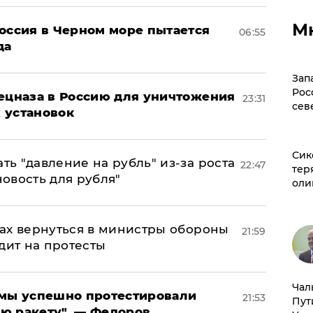
М
оссия в Черном море пытается
06:55
да
Зап
Рос
пецназа в Россию для уничтожения
23:31
сев
 установок
Сик
ь "давление на рубль" из-за роста
22:47
тер
новость для рубля"
оли
ах вернуться в министры обороны
21:59
дит на протесты
Чал
я мы успешно протестировали
21:53
Пут
ю ракету", — Федоров