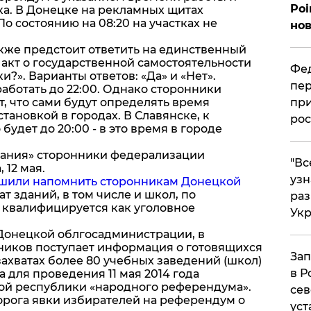
Poi
ка. В Донецке на рекламных щитах
о состоянию на 08:20 на участках не
нов
кже предстоит ответить на единственный
акт о государственной самостоятельности
Фед
?». Варианты ответов: «Да» и «Нет».
пер
аботать до 22:00. Однако сторонники
, что сами будут определять время
при
становкой в городах. В Славянске, к
рос
удет до 20:00 - в это время в городе
вания» сторонники федерализации
​"В
 12 мая.
узн
ешили напомнить сторонникам Донецкой
ват зданий, в том числе и школ, по
ра
 квалифицируется как уголовное
Ук
Донецкой облгосадминистрации, в
ников поступает информация о готовящихся
Зап
захватах более 80 учебных заведений (школ)
в Р
 для проведения 11 мая 2014 года
ой республики «народного референдума».
сев
порога явки избирателей на референдум о
уст