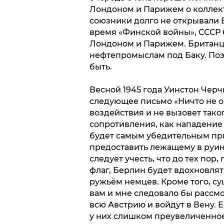
Лондоном и Парижем о коллекти
союзники долго не открывали Вт
время «Финской войны», СССР 
Лондоном и Парижем. Британц
нефтепромыслам под Баку. Поэ
быть.
Весной 1945 года Уинстон Чер
следующее письмо «Ничто не о
воздействия и не вызовет тако
сопротивления, как нападение 
будет самым убедительным при
предоставить лежащему в руин
следует учесть, что до тех пор
флаг, Берлин будет вдохновля
ружьём немцев. Кроме того, су
вам и мне следовало бы рассмо
всю Австрию и войдут в Вену. Е
у них слишком преувеличенное