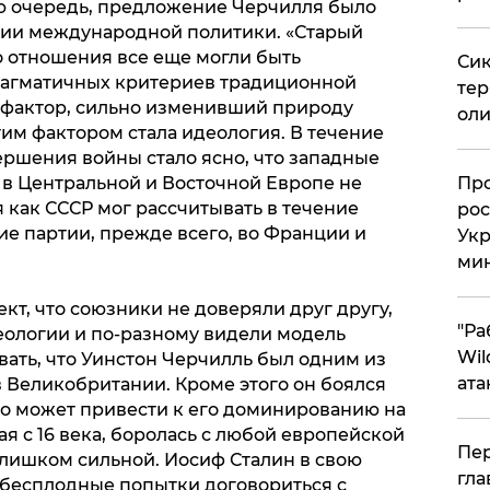
ю очередь, предложение Черчилля было
нии международной политики. «Старый
о отношения все еще могли быть
Сик
агматичных критериев традиционной
тер
 фактор, сильно изменивший природу
оли
м фактором стала идеология. В течение
ершения войны стало ясно, что западные
в Центральной и Восточной Европе не
​Пр
я как СССР мог рассчитывать в течение
рос
е партии, прежде всего, во Франции и
Укр
ми
кт, что союзники не доверяли друг другу,
"Ра
ологии и по-разному видели модель
Wil
ать, что Уинстон Черчилль был одним из
ата
 Великобритании. Кроме этого он боялся
то может привести к его доминированию на
ая с 16 века, боролась с любой европейской
Пер
слишком сильной. Иосиф Сталин в свою
гла
бесплодные попытки договориться с