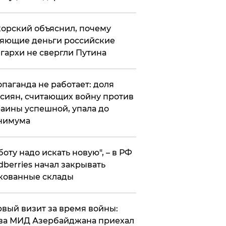
орский объяснил, почему
яющие деньги российские
гархи не свергли Путина
опаганда не работает: доля
сиян, считающих войну против
аины успешной, упала до
нимума
боту надо искать новую", – в РФ
dberries начал закрывать
кованные склады
вый визит за время войны:
ва МИД Азербайджана приехал