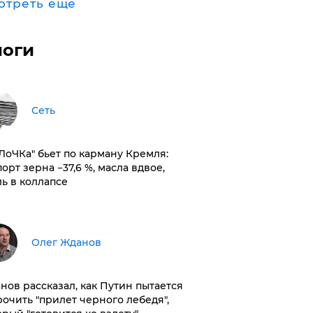
отреть ещё
логи
Сеть
оЛоЧКа" бьет по карману Кремля:
орт зерна −37,6 %, масла вдвое,
ль в коллапсе
Олег Жданов
нов рассказал, как Путин пытается
рочить "прилет черного лебедя",