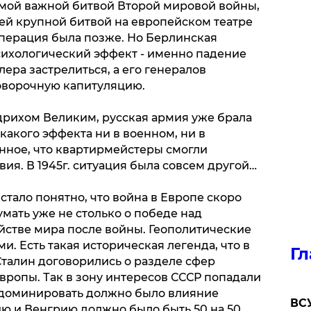
амой важной битвой Второй мировой войны,
ней крупной битвой на европейском театре
перация была позже. Но Берлинская
ихологический эффект - именно падение
лера застрелиться, а его генералов
говорочную капитуляцию.
идрихом Великим, русская армия уже брала
икакого эффекта ни в военном, ни в
нное, что квартирмейстеры смогли
ия. В 1945г. ситуация была совсем другой…
 стало понятно, что война в Европе скоро
умать уже не столько о победе над
йстве мира после войны. Геополитические
 Есть такая историческая легенда, что в
Гл
Сталин договорились о разделе сфер
вропы. Так в зону интересов СССР попадали
 доминировать должно было влияние
ВСУ
ю и Венгрию должно было быть 50 на 50.