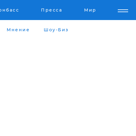
онбасс
Пресса
Мир
Мнение
Шоу-Биз