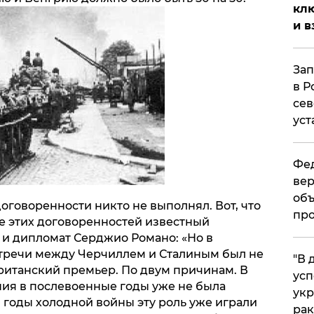
клю
и в
Зап
в Р
сев
уст
Фед
вер
объ
оговоренности никто не выполнял. Вот, что
про
ате этих договоренностей известный
 и дипломат Серджио Романо: «Но в
стречи между Черчиллем и Сталиным был не
​"В
британский премьер. По двум причинам. В
усп
ия в послевоенные годы уже не была
укр
 годы холодной войны эту роль уже играли
рак