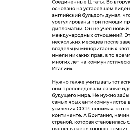
Соединенные Штаты. Во втору
основано на устаревшем виде
английский бульдог» думал, чт
урегулированы при помощи пр
дипломатии. Он не учел новый
международных отношений. Эти
нескольких месяцев после зав
владельцы миноритарных квот 
имели никаких прав, в то врем
многих лет на коммунистически
Италии».
Нужно также учитывать тот аспе
они проповедовали разные иде
будущего мира. Не нужно забыв
самых ярых антикоммунистов в
усиления СССР, понимая, что э
континенте. А Британия, начин
страной, которая становилась 
очередь очень хорошо помнил 