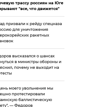
чевую трассу россиян на Юге
зрывают "все, что движется"
ад призвали к рейду спецназа
оссию для уничтожения
ерокорейских ракетных
ановок
оров высказался о шансах
нуться в министры обороны и
яснил, почему не выходит на
тесты
 день моего увольнения мы
ешно протестировали
аинскую баллистическую
ету", — Федоров