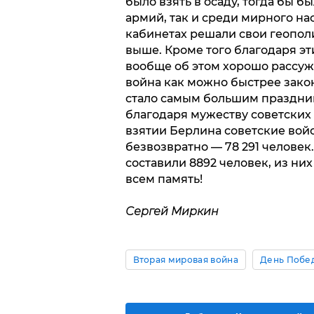
было взять в осаду, тогда бы 
армий, так и среди мирного на
кабинетах решали свои геопол
выше. Кроме того благодаря эт
вообще об этом хорошо рассужд
война как можно быстрее закон
стало самым большим праздник
благодаря мужеству советских и
взятии Берлина советские войс
безвозвратно — 78 291 человек
составили 8892 человек, из ни
всем память!
Сергей Миркин
Вторая мировая война
День Побед