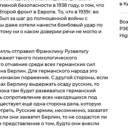
в К
вной безопасности в 1938 году, о том, что
орой фронт в Европе. То, что в 1939г. во
был за шаг до полноценной войны с
Воз
ы даже хотели нанести бомбовый удар по
РЭБ
тому ни о каком доверии речи не могло и
Hig
чилль отправил Франклину Рузвельту
кажет такого психологического
го отчаяния среди всех германских сил
на Берлин. Для германского народа это
знаком поражения. С другой стороны, если
ах Берлину выдержать осаду русских, то
, пока там будет развеваться германский
ть сопротивление всех находящихся под
ществует ещё одна сторона дела, которую
треть. Русские армии, несомненно, захватят
сли они захватят Берлин, то не создастся ли
 представление о том, будто они внесли