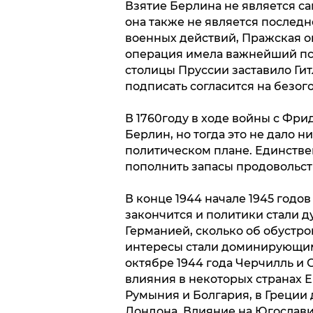
Взятие Берлина не является с
она также не является послед
военных действий, Пражская о
операция имела важнейший пс
столицы Пруссии заставило Гит
подписать согласится на безо
В 1760году в ходе войны с Фр
Берлин, но тогда это не дало н
политическом плане. Единстве
пополнить запасы продовольств
В конце 1944 начале 1945 годов
закончится и политики стали д
Германией, сколько об обустро
интересы стали доминирующими.
октябре 1944 года Черчилль и 
влияния в некоторых странах Е
Румыния и Болгария, в Греции
Лондона. Влияние на Югослави