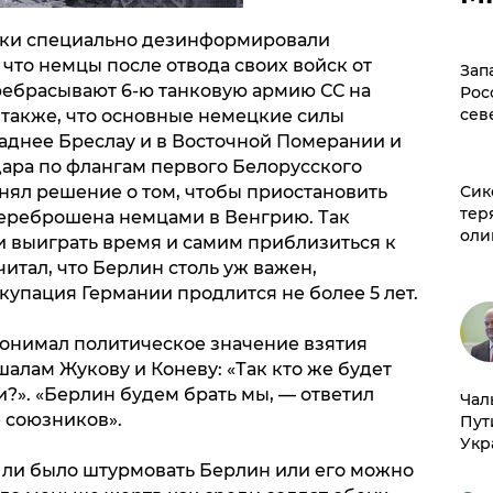
ники специально дезинформировали
 что немцы после отвода своих войск от
Зап
ебрасывают 6-ю танковую армию СС на
Рос
сев
 также, что основные немецкие силы
аднее Бреслау и в Восточной Померании и
дара по флангам первого Белорусского
нял решение о том, чтобы приостановить
Сик
тер
переброшена немцами в Венгрию. Так
оли
 выиграть время и самим приблизиться к
читал, что Берлин столь уж важен,
купация Германии продлится не более 5 лет.
понимал политическое значение взятия
алам Жукову и Коневу: «Так кто же будет
?». «Берлин будем брать мы, — ответил
Чал
 союзников».
Пут
Укр
 ли было штурмовать Берлин или его можно