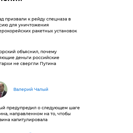
ад призвали к рейду спецназа в
сию для уничтожения
ерокорейских ракетных установок
орский объяснил, почему
яющие деньги российские
гархи не свергли Путина
Валерий Чалый
ый предупредил о следующем шаге
ина, направленном на то, чтобы
аина капитулировала