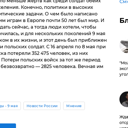
было меньше жертв как среди солдат обеих
См
селения. Конечно, политики в высоких
итические задачи. О чем было написано
Б
им играм в Европе почти 50 лет был мир. И
ать сейчас, а тогда люди хотели, чтобы
чилась, и для нескольких поколений 9 мая
ом в их жизни, и этот день был приближен
 польских солдат. С 16 апреля по 8 мая при
ка потеряли 352 475 человек, из них
. Потери польских войск за тот же период
​"М
х безвозвратно — 2825 человека. Вечная им
эксп
уго
ы - 9 мая
Новости России
Мнение
Жда
отс