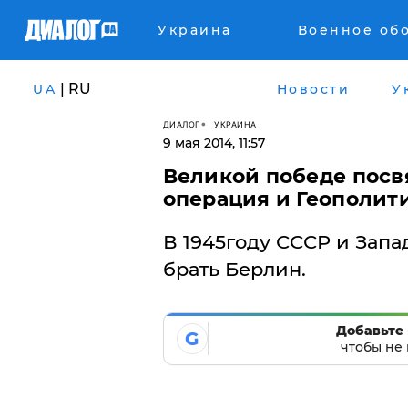
Украина
Военное об
| RU
UA
Новости
У
ДИАЛОГ
УКРАИНА
9 мая 2014, 11:57
Великой победе посв
операция и Геополит
В 1945году СССР и Запад
брать Берлин.
Добавьте 
G
чтобы не 