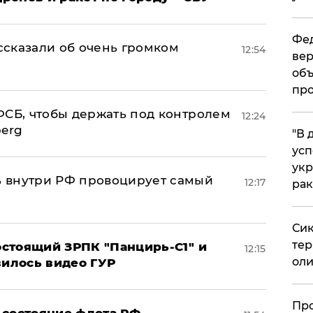
Фед
сказали об очень громком
12:54
вер
объ
про
ФСБ, чтобы держать под контролем
12:24
berg
​"В
усп
укр
 внутри РФ провоцирует самый
12:17
рак
Сик
тер
стоящий ЗРПК "Панцирь-С1" и
12:15
оли
вилось видео ГУР
​Пр