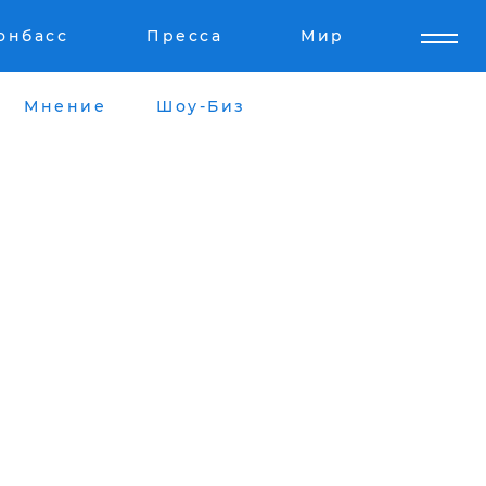
онбасс
Пресса
Мир
Мнение
Шоу-Биз