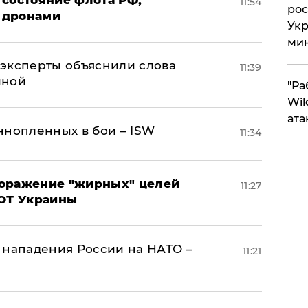
 состояние флота РФ,
11:54
рос
 дронами
Укр
ми
– эксперты объяснили слова
11:39
иной
"Ра
Wil
ата
ннопленных в бои – ISW
11:34
поражение "жирных" целей
11:27
ВОТ Украины
 нападения России на НАТО –
11:21