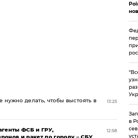
Poi
нов
Фед
пер
при
рос
​"В
узн
ра
Ук
е нужно делать, чтобы выстоять в
13:25
Зап
в Р
сев
агенты ФСБ и ГРУ,
12:58
уст
онов и ракет по городу – СБУ