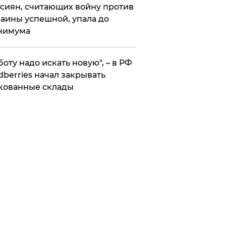
сиян, считающих войну против
аины успешной, упала до
нимума
боту надо искать новую", – в РФ
dberries начал закрывать
кованные склады