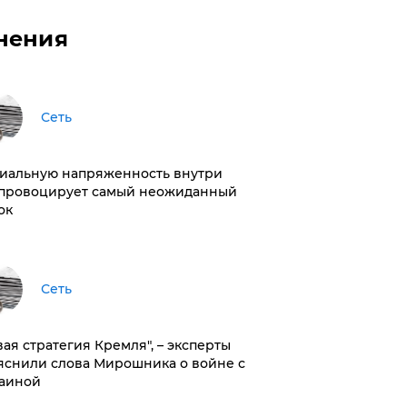
нения
Сеть
иальную напряженность внутри
провоцирует самый неожиданный
ок
Сеть
вая стратегия Кремля", – эксперты
яснили слова Мирошника о войне с
аиной