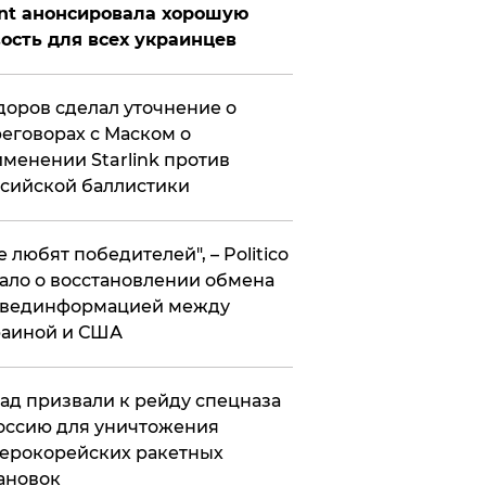
nt анонсировала хорошую
ость для всех украинцев
оров сделал уточнение о
еговорах с Маском о
менении Starlink против
сийской баллистики
се любят победителей", – Politico
ало о восстановлении обмена
звединформацией между
раиной и США
ад призвали к рейду спецназа
оссию для уничтожения
ерокорейских ракетных
ановок