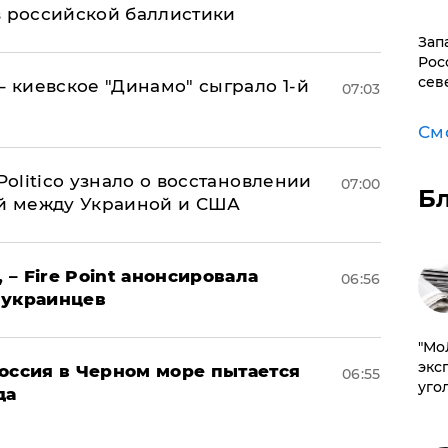
в российской баллистики
Зап
Рос
сев
– киевское "Динамо" сыграло 1-й
07:03
См
 Politico узнало о восстановлении
07:00
Б
й между Украиной и США
 – Fire Point анонсировала
06:56
 украинцев
​"М
эксп
оссия в Черном море пытается
06:55
уго
да