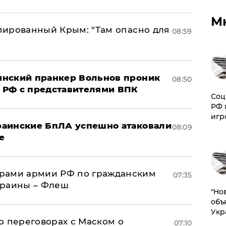
М
упированный Крым: "Там опасно для
08:59
аинский пранкер Вольнов проник
08:50
 РФ с представителями ВПК
Соц
РФ 
игр
краинские БпЛА успешно атаковали
08:09
е
рами армии РФ по гражданским
07:35
краины – Флеш
"Но
объ
Укр
о переговорах с Маском о
07:10