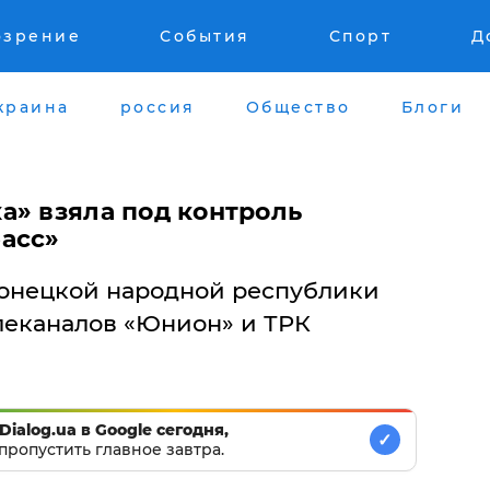
озрение
События
Спорт
Д
краина
россия
Общество
Блоги
а» взяла под контроль
асс»
онецкой народной республики
леканалов «Юнион» и ТРК
Dialog.ua в Google сегодня,
✓
пропустить главное завтра.