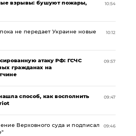
ые взрывы: бушуют пожары,
10:54
 пока не передает Украине новые
10:12
сированную атаку РФ: ГСЧС
09:57
ных гражданах на
тчине
ашла способ, как восполнить
09:47
riot
ение Верховного суда и подписал
09:46
е"