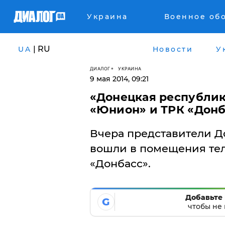
Украина
Военное об
| RU
UA
Новости
У
ДИАЛОГ
УКРАИНА
9 мая 2014, 09:21
«Донецкая республик
«Юнион» и ТРК «Донб
Вчера представители Д
вошли в помещения те
«Донбасс».
Добавьте 
G
чтобы не 