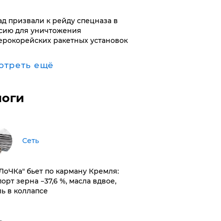
ад призвали к рейду спецназа в
сию для уничтожения
ерокорейских ракетных установок
отреть ещё
логи
Сеть
оЛоЧКа" бьет по карману Кремля:
орт зерна −37,6 %, масла вдвое,
ль в коллапсе