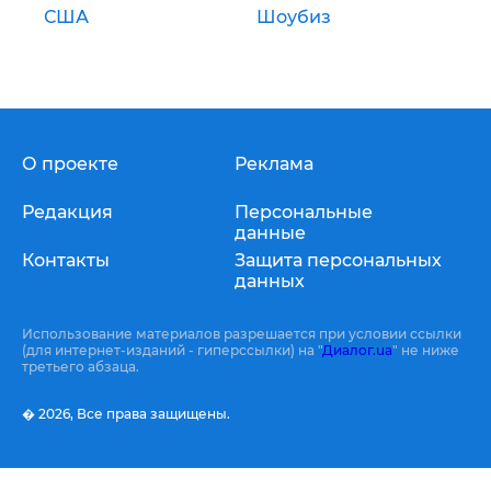
США
Шоубиз
О проекте
Реклама
Редакция
Персональные
данные
Контакты
Защита персональных
данных
Использование материалов разрешается при условии ссылки
(для интернет-изданий - гиперссылки) на "
Диалог.ua
" не ниже
третьего абзаца.
� 2026,
Все права защищены.