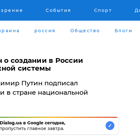
озрение
События
Спорт
Д
краина
россия
Общество
Блоги
 о создании в России
жной системы
димир Путин подписал
и в стране национальной
Dialog.ua в Google сегодня,
✓
пропустить главное завтра.