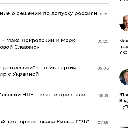
ение о решении по допуску россиян
10:19
, – Макс Покровский и Марк
Мож
09:29
овой Славянск
наз
Укр
е репрессии" против партии
09:06
мир с Украиной
льский НПЗ – власти признали
​"По
08:19
Эйд
Пут
й терроризировала Киев – ГСЧС
07:59