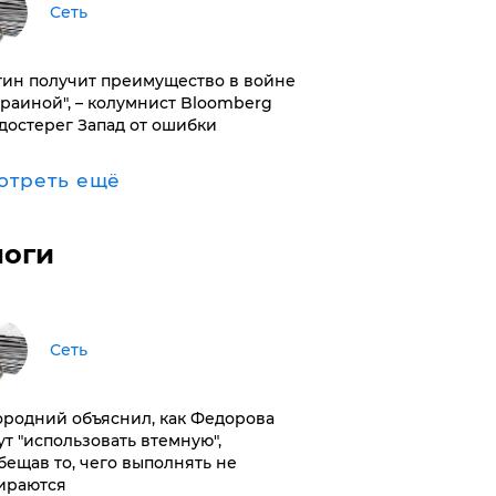
Сеть
тин получит преимущество в войне
краиной", – колумнист Bloomberg
достерег Запад от ошибки
отреть ещё
логи
Сеть
ородний объяснил, как Федорова
ут "использовать втемную",
бещав то, чего выполнять не
ираются