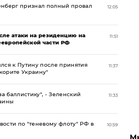
енберг признал полный провал
12:05
сле атаки на резиденцию на
11:51
неевропейской части РФ
лся к Путину после принятия
11:37
окорите Украину"
за баллистику", - Зеленский
11:33
раины
ости по "теневому флоту" РФ в
10:59
М