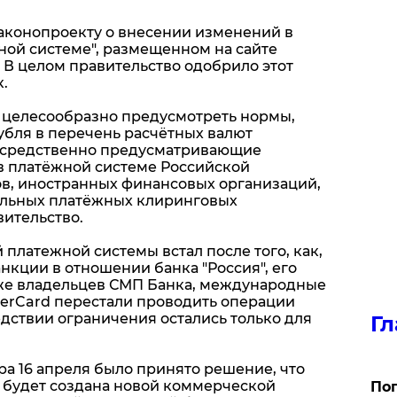
законопроекту о внесении изменений в
ной системе", размещенном на сайте
 В целом правительство одобрило этот
.
 целесообразно предусмотреть нормы,
бля в перечень расчётных валют
осредственно предусматривающие
в платёжной системе Российской
в, иностранных финансовых организаций,
льных платёжных клиринговых
вительство.
платежной системы встал после того, как,
кции в отношении банка "Россия", его
кже владельцев СМП Банка, международные
terCard перестали проводить операции
дствии ограничения остались только для
Гл
а 16 апреля было принято решение, что
 будет создана новой коммерческой
Поп