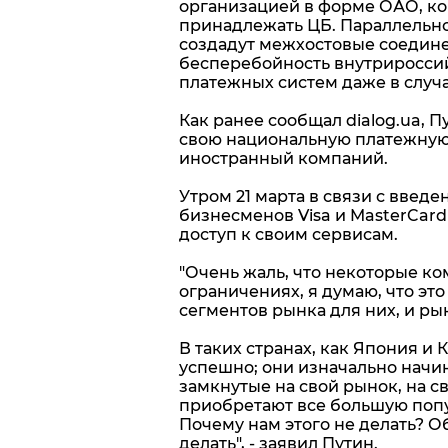
организацией в форме ОАО, ко
принадлежать ЦБ. Параллельно
создадут межхостовые соедине
бесперебойность внутриросси
платежных систем даже в случа
Как ранее сообщал dialog.ua, П
свою национальную платежную 
иностранный компаний.
Утром 21 марта в связи с вве
бизнесменов Visa и MasterCar
доступ к своим сервисам.
"Очень жаль, что некоторые к
ограничениях, я думаю, что эт
сегментов рынка для них, и ры
В таких странах, как Япония и 
успешно; они изначально начи
замкнутые на свой рынок, на с
приобретают все большую попу
Почему нам этого не делать? О
делать", - заявил Путин.