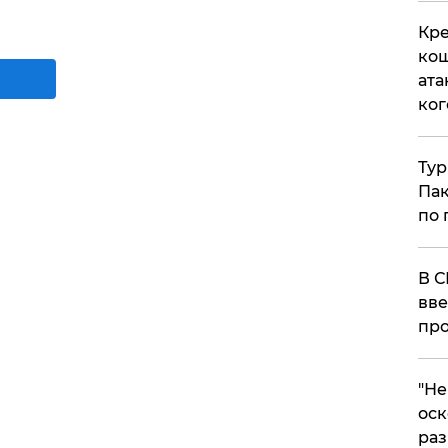
Кре
кош
ата
ког
Тур
Пак
по 
В С
вве
про
​"Н
оск
раз