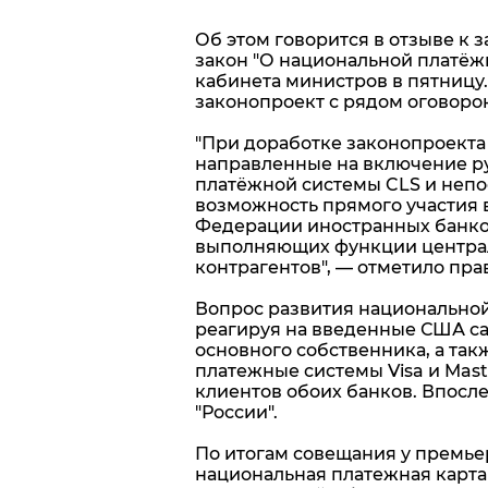
Об этом говорится в отзыве к 
закон "О национальной платёж
кабинета министров в пятницу.
законопроект с рядом оговорок
"При доработке законопроекта
направленные на включение ру
платёжной системы CLS и неп
возможность прямого участия 
Федерации иностранных банко
выполняющих функции центра
контрагентов", — отметило пра
Вопрос развития национальной 
реагируя на введенные США сан
основного собственника, а та
платежные системы Visa и Mas
клиентов обоих банков. Впосле
"России".
По итогам совещания у премьер
национальная платежная карта