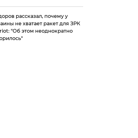
оров рассказал, почему у
аины не хватает ракет для ЗРК
riot: "Об этом неоднократно
орилось"