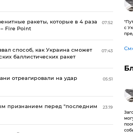
енитные ракеты, которые в 4 раза
"Пу
07:52
с У
 Fire Point
пре
См
вал способ, как Украина сможет
07:43
ских баллистических ракет
Б
рани отреагировали на удар
05:51
ным признанием перед "последним
23:19
Заг
мог
поо
соб