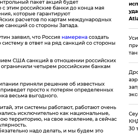
нтрольный пакет акций будет
исп
 с этим российские банки до конца мая
уда
ния, которые гарантируют
Atl
йских расчетов по картам международных
е санкций со стороны Запада.
би
утин заявил, что Россия
намерена
создать
Уси
систему в ответ на ряд санкций со стороны
при
тан
дением США санкций в отношении российских
d ограничили четырем российским банкам
Дро
аэр
омпании приняли решение об известных
зап
о приведет просто к потерям определенных
эк
нка весьма выгодного.
Китай, эти системы работают, работают очень
нались исключительно как национальные,
​Се
вою территорию, на свое население, а сейчас
КНД
лярность.
30 
бязательно надо делать, и мы будем это