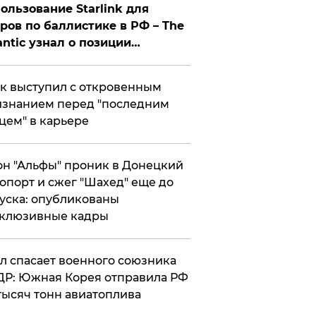
ользование Starlink для
ров по баллистике в РФ – The
antic узнал о позиции
знесмена
к выступил с откровенным
знанием перед "последним
цем" в карьере
н "Альфы" проник в Донецкий
опорт и сжег "Шахед" еще до
уска: опубликованы
склюзивные кадры
ул спасает военного союзника
Р: Южная Корея отправила РФ
тысяч тонн авиатоплива