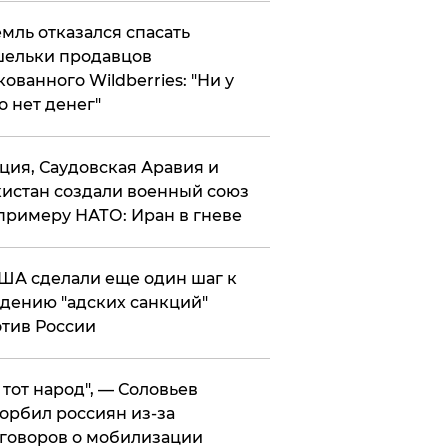
мль отказался спасать
ельки продавцов
кованного Wildberries: "Ни у
о нет денег"
ция, Саудовская Аравия и
истан создали военный союз
примеру НАТО: Иран в гневе
ША сделали еще один шаг к
дению "адских санкций"
тив России
е тот народ", — Соловьев
орбил россиян из-за
говоров о мобилизации