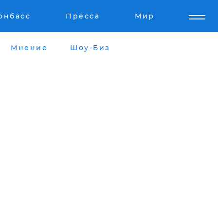
онбасс
Пресса
Мир
Мнение
Шоу-Биз