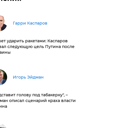
Гарри Каспаров
ет ударить ракетами: Каспаров
вал следующую цель Путина после
аины
Игорь Эйдман
дставит голову под табакерку", –
ман описал сценарий краха власти
ина