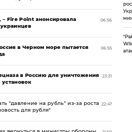
рос
Укр
ми
 – Fire Point анонсировала
06:56
 украинцев
"Ра
Wil
оссия в Черном море пытается
06:55
ата
да
пецназа в Россию для уничтожения
23:31
 установок
ь "давление на рубль" из-за роста
22:47
новость для рубля"
ах вернуться в министры обороны