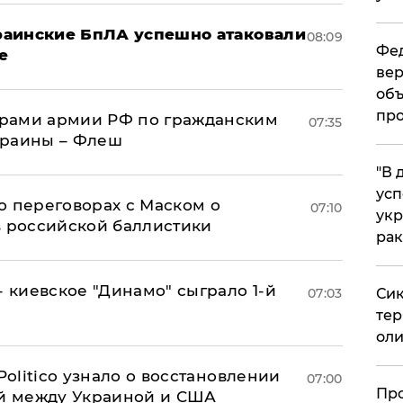
краинские БпЛА успешно атаковали
08:09
Фед
е
вер
объ
про
рами армии РФ по гражданским
07:35
краины – Флеш
​"В
усп
о переговорах с Маском о
07:10
укр
в российской баллистики
рак
- киевское "Динамо" сыграло 1-й
07:03
Сик
тер
оли
 Politico узнало о восстановлении
07:00
​Пр
й между Украиной и США