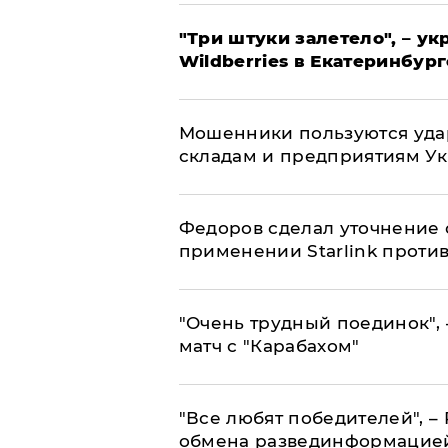
"Три штуки залетело", – у
Wildberries в Екатеринбург
Мошенники пользуются уда
складам и предприятиям У
Федоров сделал уточнение 
применении Starlink проти
"Очень трудный поединок", 
матч с "Карабахом"
​"Все любят победителей", –
обмена развединформацие