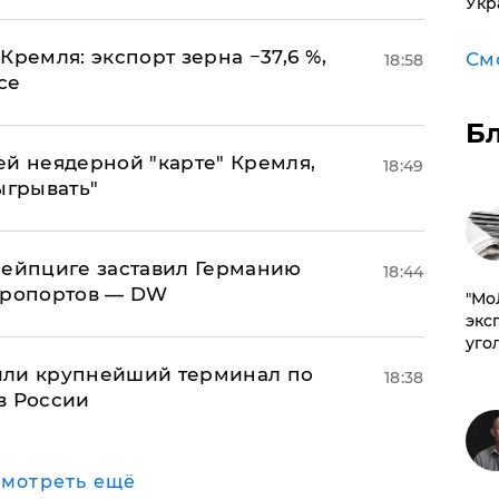
Укр
Кремля: экспорт зерна −37,6 %,
См
18:58
се
Б
ей неядерной "карте" Кремля,
18:49
ыгрывать"
 Лейпциге заставил Германию
18:44
эропортов — DW
​"М
эксп
уго
или крупнейший терминал по
18:38
в России
мотреть ещё