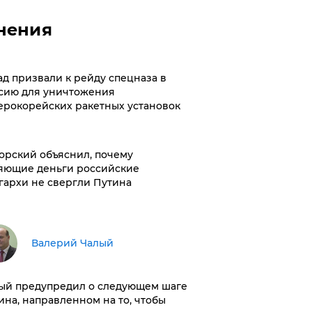
нения
ад призвали к рейду спецназа в
сию для уничтожения
ерокорейских ракетных установок
орский объяснил, почему
яющие деньги российские
гархи не свергли Путина
Валерий Чалый
ый предупредил о следующем шаге
ина, направленном на то, чтобы