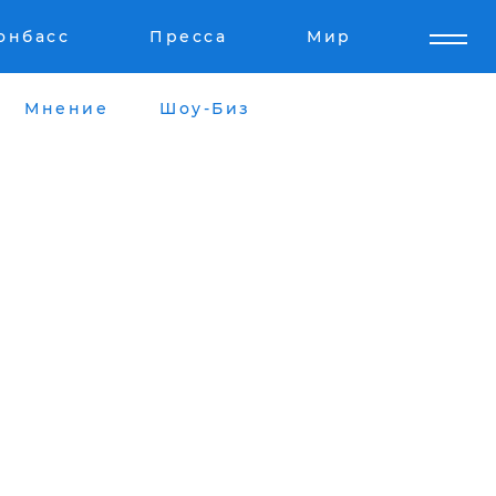
онбасс
Пресса
Мир
Мнение
Шоу-Биз