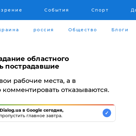
озрение
События
Спорт
Д
краина
россия
Общество
Блоги
здание областного
ть пострадавшие
ои рабочие места, а в
 комментировать отказываются.
Dialog.ua в Google сегодня,
✓
пропустить главное завтра.