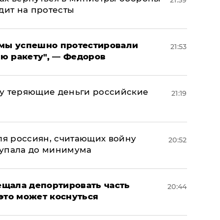
21:59
дит на протесты
я мы успешно протестировали
21:53
ю ракету", — Федоров
му теряющие деньги российские
21:19
а
оля россиян, считающих войну
20:52
 упала до минимума
щала депортировать часть
20:44
это может коснуться