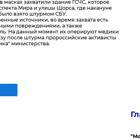
 масках захватили здание ГСЧС, которое
спекта Мира и улицы Щорса, где накануне
было взято штурмом СБУ.
венные источники, во время захвата есть
сными повреждениями, а также
ль. На данный момент их оперируют медики
азу после штурма пророссийские активисты
ика" министерства.
Гл
"Мо