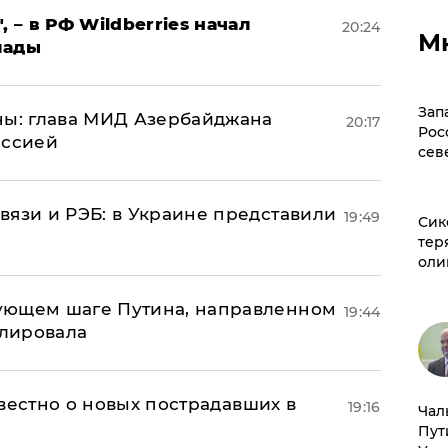
, – в РФ Wildberries начал
20:24
М
лады
Зап
ны: глава МИД Азербайджана
20:17
Рос
иссией
сев
вязи и РЭБ: в Украине представили
19:49
Сик
тер
оли
ующем шаге Путина, направленном
19:44
улировала
известно о новых пострадавших в
19:16
Чал
Пут