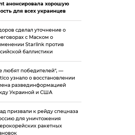
nt анонсировала хорошую
ость для всех украинцев
оров сделал уточнение о
еговорах с Маском о
менении Starlink против
сийской баллистики
се любят победителей", —
itico узнало о восстановлении
мена развединформацией
жду Украиной и США
ад призвали к рейду спецназа
оссию для уничтожения
ерокорейских ракетных
ановок