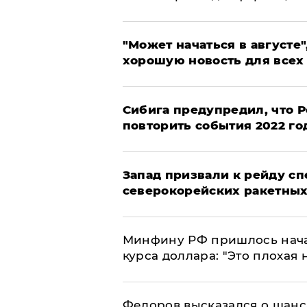
"Может начаться в августе",
хорошую новость для всех
Сибига предупредил, что Р
повторить события 2022 го
Запад призвали к рейду с
северокорейских ракетных
Минфину РФ пришлось начат
курса доллара: "Это плохая 
Федоров высказался о шанс