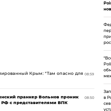
Poi
нов
Фед
пер
при
рос
​"В
Pol
об
упированный Крым: "Там опасно для
08:59
ме
Зап
аинский пранкер Вольнов проник
в Р
08:50
 РФ с представителями ВПК
сев
уст