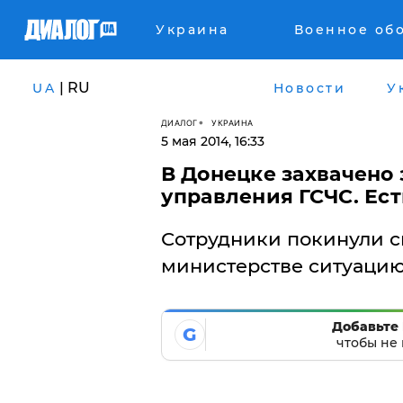
Украина
Военное об
| RU
UA
Новости
У
ДИАЛОГ
УКРАИНА
5 мая 2014, 16:33
В Донецке захвачено 
управления ГСЧС. Ес
Сотрудники покинули св
министерстве ситуацию
Добавьте 
G
чтобы не 