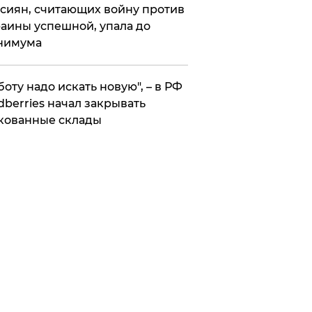
сиян, считающих войну против
аины успешной, упала до
нимума
боту надо искать новую", – в РФ
dberries начал закрывать
кованные склады