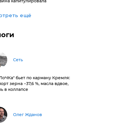
аина капитулировала
отреть ещё
логи
Сеть
оЛоЧКа" бьет по карману Кремля:
орт зерна −37,6 %, масла вдвое,
ль в коллапсе
Олег Жданов