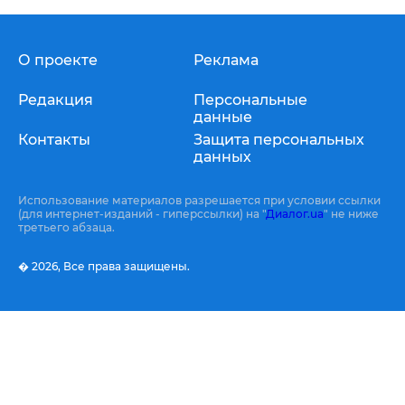
О проекте
Реклама
Редакция
Персональные
данные
Контакты
Защита персональных
данных
Использование материалов разрешается при условии ссылки
(для интернет-изданий - гиперссылки) на "
Диалог.ua
" не ниже
третьего абзаца.
� 2026,
Все права защищены.