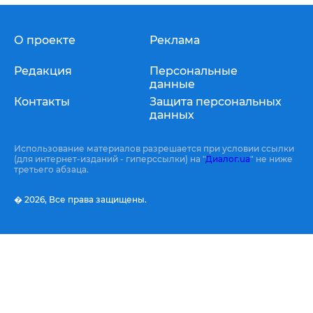
О проекте
Реклама
Редакция
Персональные
данные
Контакты
Защита персональных
данных
Использование материалов разрешается при условии ссылки
(для интернет-изданий - гиперссылки) на "
Диалог.ua
" не ниже
третьего абзаца.
� 2026,
Все права защищены.