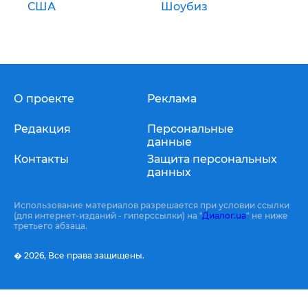
США
Шоубиз
О проекте
Реклама
Редакция
Персональные
данные
Контакты
Защита персональных
данных
Использование материалов разрешается при условии ссылки
(для интернет-изданий - гиперссылки) на "
Диалог.ua
" не ниже
третьего абзаца.
� 2026,
Все права защищены.