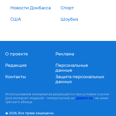
Новости Донбасса
Спорт
США
Шоубиз
О проекте
Реклама
Редакция
Персональные
данные
Контакты
Защита персональных
данных
Использование материалов разрешается при условии ссылки
(для интернет-изданий - гиперссылки) на "
Диалог.ua
" не ниже
третьего абзаца.
� 2026,
Все права защищены.