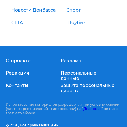
Новости Донбасса
Спорт
США
Шоубиз
О проекте
Реклама
Редакция
Персональные
данные
Контакты
Защита персональных
данных
Использование материалов разрешается при условии ссылки
(для интернет-изданий - гиперссылки) на "
Диалог.ua
" не ниже
третьего абзаца.
� 2026,
Все права защищены.