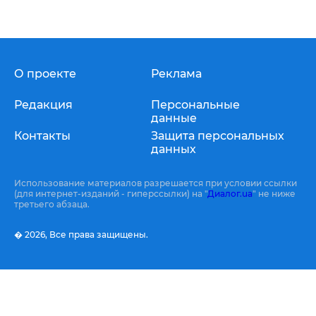
О проекте
Реклама
Редакция
Персональные
данные
Контакты
Защита персональных
данных
Использование материалов разрешается при условии ссылки
(для интернет-изданий - гиперссылки) на "
Диалог.ua
" не ниже
третьего абзаца.
� 2026,
Все права защищены.