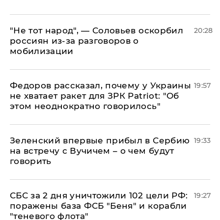
​"Не тот народ", — Соловьев оскорбил
20:28
россиян из-за разговоров о
мобилизации
Федоров рассказал, почему у Украины
19:57
не хватает ракет для ЗРК Patriot: "Об
этом неоднократно говорилось"
Зеленский впервые прибыл в Сербию
19:33
на встречу с Вучичем – о чем будут
говорить
СБС за 2 дня уничтожили 102 цели РФ:
19:27
поражены база ФСБ "Беня" и корабли
"теневого флота"